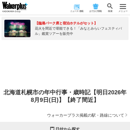
ニュース･連載
おでかけ情報
検 索
メニュー
【臨港パーク席と宿泊ホテルがセット】
花火を間近で堪能できる！「みなとみらいフェスティバ
ル」鑑賞ツアーを販売中
北海道札幌市の年中行事・歳時記【明日2026年
8月9日(日)】【終了間近】
ウォーカープラス掲載の駅・路線について
日付から探す