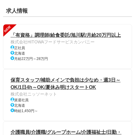
求人情報
NEW
「有資格」調理師/給食委託/旭川駅/月給20万円以上
株式会社HITOWAフードサービスカンパニー
正社員
北海道
月給22万円～28万円
保育スタッフ/補助メインで負担は少なめ・週3日～
OK/1日4h～OK/夏休み明けスタートOK
株式会社ニッソーネット
派遣社員
北海道
時給1,450円～
介護職員/介護職/グループホーム/介護福祉士/日勤・