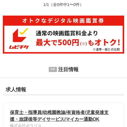
1/1
（全0件中1〜0件）
注目情報
求人情報
保育士・指導員/幼稚園教諭/有資格者/児童発達支
援・放課後等デイサービス/マイカー通勤OK
株式会社ポラリス