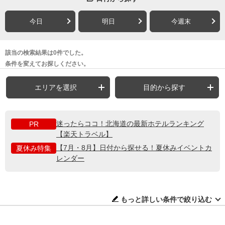
今日
明日
今週末
該当の検索結果は0件でした。
条件を変えてお探しください。
エリアを選択
目的から探す
迷ったらココ！北海道の最新ホテルランキング
PR
【楽天トラベル】
【7月・8月】日付から探せる！夏休みイベントカ
夏休み特集
レンダー
もっと詳しい条件で絞り込む