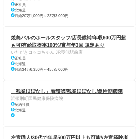
正社員
北海道
月給20万1,000円～23万3,000円
焼鳥バルのホールスタッフ/店長候補/年収600万円超
も可/有給取得率100%/賞与年3回 規定あり
いただきコッコちゃん JR琴似駅前店
正社員
北海道
月給34万6,350円～45万5,000円
「残業ほぼなし」看護師/残業ほぼなし/急性期病院
浜頓別町国民健康保険病院
契約社員
北海道
左官職人/30代で年収500万円以上も可能!/左官経験者