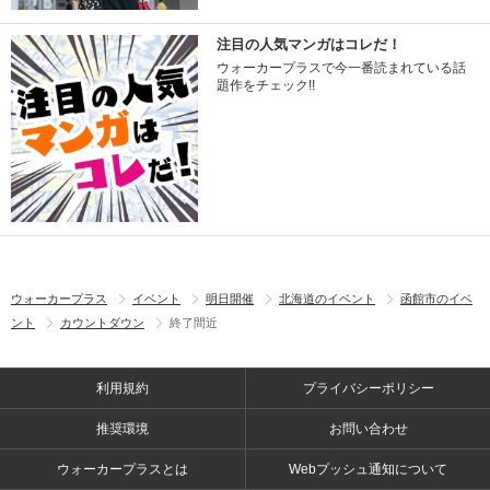
注目の人気マンガはコレだ！
ウォーカープラスで今一番読まれている話
題作をチェック!!
ウォーカープラス
イベント
明日開催
北海道のイベント
函館市のイベ
ント
カウントダウン
終了間近
利用規約
プライバシーポリシー
推奨環境
お問い合わせ
ウォーカープラスとは
Webプッシュ通知について