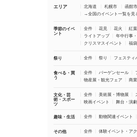
エリア
北海道
札幌市
函館
→全国のイベント一覧を見
全件
花見
花火
紅
季節のイベ
ント
ライトアップ
年中行事
クリスマスイベント
福
全件
祭り
フェスティ
祭り
全件
バーゲンセール
食べる・買
う
物産展・観光フェア
商
全件
美術展・博物展
文化・芸
術・スポー
映画イベント
舞台・演
ツ
全件
動物関連イベント
趣味・生活
全件
体験イベント・ア
その他