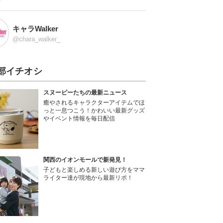
キャラWalker
@chara_walker_
部イチオシ
スヌーピーたちの最新ニュース
癒やされるキャラクターアイテムでほ
っと一息つこう！かわいい最新グッズ
やイベント情報を毎日配信
関西のイオンモールで新発見！
子どもと楽しめる新しい遊び方をママ
ライター達が現地から最新リポ！