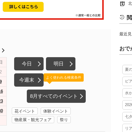
北
閲
最近見
おで
月
日
今日
明日
夏
2
よく使われる検索条件
今週末
9
ビ
16
水
8月すべてのイベント
23
20
30
花イベント
体験イベント
七
物産展・観光フェア
祭り
リ