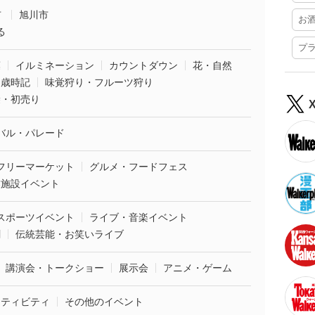
市
旭川市
お
る
プ
葉
イルミネーション
カウントダウン
花・自然
・歳時記
味覚狩り・フルーツ狩り
袋・初売り
バル・パレード
フリーマーケット
グルメ・フードフェス
業施設イベント
スポーツイベント
ライブ・音楽イベント
劇
伝統芸能・お笑いライブ
講演会・トークショー
展示会
アニメ・ゲーム
クティビティ
その他のイベント