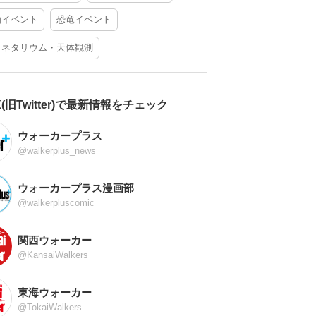
酒イベント
恐竜イベント
ラネタリウム・天体観測
X(旧Twitter)で最新情報をチェック
ウォーカープラス
@walkerplus_news
ウォーカープラス漫画部
@walkerpluscomic
関西ウォーカー
@KansaiWalkers
東海ウォーカー
@TokaiWalkers