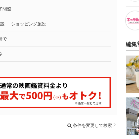
了間際
施設
ショッピング施設
婦で
編集
ぶ
条件を変更して検索