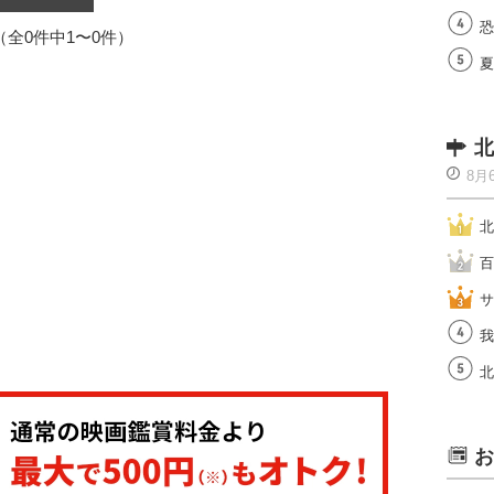
恐
1（全0件中1〜0件）
夏
北
8月
北
百
サ
我
北
お