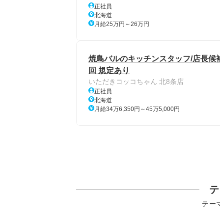
正社員
北海道
月給25万円～26万円
焼鳥バルのキッチンスタッフ/店長候補/
回 規定あり
いただきコッコちゃん 北8条店
正社員
北海道
月給34万6,350円～45万5,000円
テ
テー