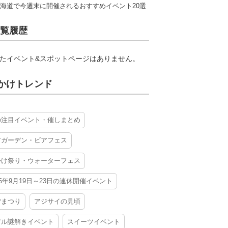
海道で今週末に開催されるおすすめイベント20選
覧履歴
たイベント&スポットページはありません。
かけトレンド
の注目イベント・催しまとめ
アガーデン・ビアフェス
かけ祭り・ウォーターフェス
26年9月19日～23日の連休開催イベント
夕まつり
アジサイの見頃
アル謎解きイベント
スイーツイベント