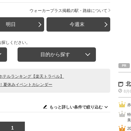
ウォーカープラス掲載の駅・路線について
明日
今週末
お探しください。
目的から探す
ホテルランキング【楽天トラベル】
北
る！夏休みイベントカレンダー
8月
赤
もっと詳しい条件で絞り込む
特
美
1
2