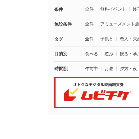
全件
無料イベント
終
条件
全件
アミューズメント
施設条件
全件
子供と
恋人・夫
タグ
目的別
食べる
遊ぶ
観る・学
時間別
午前中
お昼
夕方・夜