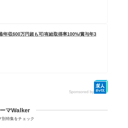
年収600万円超も可/有給取得率100%/賞与年3
Sponsored by
ーマWalker
マ別特集をチェック