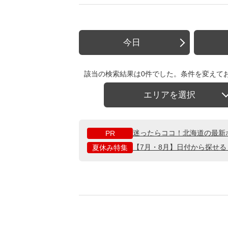
今日
該当の検索結果は0件でした。条件を変えて
エリアを選択
迷ったらココ！北海道の最新
PR
【7月・8月】日付から探せ
夏休み特集