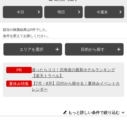
今日
明日
今週末
該当の検索結果は0件でした。
条件を変えてお探しください。
エリアを選択
目的から探す
迷ったらココ！北海道の最新ホテルランキング
PR
【楽天トラベル】
【7月・8月】日付から探せる！夏休みイベントカ
夏休み特集
レンダー
もっと詳しい条件で絞り込む