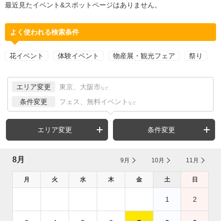
最近見たイベント&スポットページはありません。
よく使われる検索条件
花イベント
体験イベント
物産展・観光フェア
祭り
エリア変更
東京、大阪市
など
条件変更
フェス、無料イベント
など
エリア変更
条件変更
8月
9月
10月
11月
月
火
水
木
金
土
日
1
2