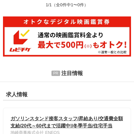
1/1
（全0件中1〜0件）
注目情報
求人情報
ガソリンスタンド接客スタッフ/昇給あり/交通費全額
支給/20代～60代まで活躍中!/冬季手当/住宅手当
地崎商事株式会社 ENEOS