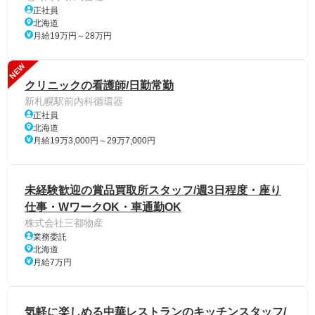
正社員
北海道
月給19万円～28万円
NEW
クリニックの看護師/日勤常勤
新札幌駅前内科循環器
正社員
北海道
月給19万3,000円～29万7,000円
未経験歓迎の賞品買取所スタッフ/週3日程度・座り
仕事・WワークOK・車通勤OK
株式会社三都物産
業務委託
北海道
月給7万円
気軽に楽しめる中華レストランのキッチンスタッフ/