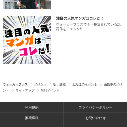
注目の人気マンガはコレだ！
ウォーカープラスで今一番読まれている話
題作をチェック!!
ウォーカープラス
イベント
明日開催
北海道のイベント
函館市のイベ
ント
ライトアップ
無料イベント
利用規約
プライバシーポリシー
推奨環境
お問い合わせ