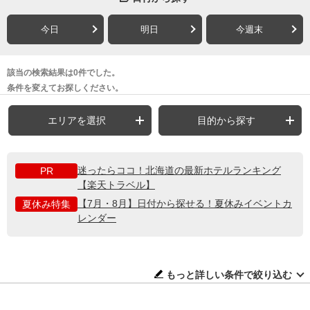
今日
明日
今週末
該当の検索結果は0件でした。
条件を変えてお探しください。
エリアを選択
目的から探す
迷ったらココ！北海道の最新ホテルランキング
PR
【楽天トラベル】
【7月・8月】日付から探せる！夏休みイベントカ
夏休み特集
レンダー
もっと詳しい条件で絞り込む