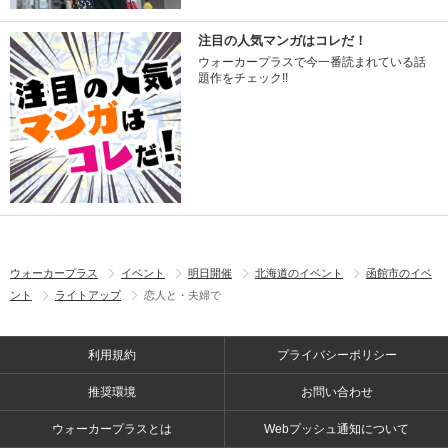
注目の人気マンガはコレだ！
ウォーカープラスで今一番読まれている話
題作をチェック!!
ウォーカープラス
イベント
明日開催
北海道のイベント
函館市のイベ
ント
ライトアップ
恋人と・夫婦で
利用規約
プライバシーポリシー
推奨環境
お問い合わせ
ウォーカープラスとは
Webプッシュ通知について