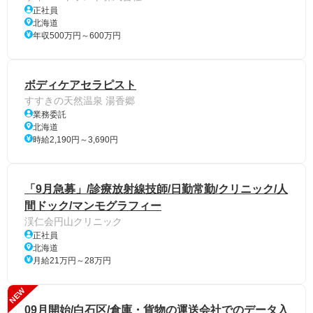
正社員
北海道
年収500万円～600万円
ボディケアセラピスト
すすきの天然温泉 湯香郷
業務委託
北海道
時給2,190円～3,690円
「9月急募」/診療放射線技師/日勤常勤/クリニック/人
間ドック/マンモグラフィー
渓仁会円山クリニック
正社員
北海道
月給21万円～28万円
NEW
09月開始/白石区/倉庫・貨物の運送会社でのデータ入