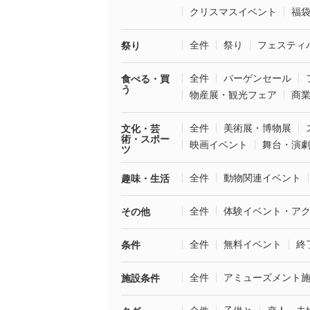
クリスマスイベント
福
全件
祭り
フェスティ
祭り
全件
バーゲンセール
食べる・買
う
物産展・観光フェア
商
全件
美術展・博物展
文化・芸
術・スポー
映画イベント
舞台・演
ツ
全件
動物関連イベント
趣味・生活
全件
体験イベント・ア
その他
全件
無料イベント
終
条件
全件
アミューズメント
施設条件