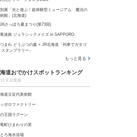
別展「光と遊ぶ！超体験型ミュージアム 魔法の
術館」(北海道)
026さっぽろ夏まつり(第73回)
竜迷路 ジュラシックメイズ in SAPPORO
つまれ どうぶつの森 × JR北海道「列車でガタゴ
 スタンプラリー」
もっと見る
海道おでかけスポットランキング
7日 9:32更新
海道立近代美術館
ッポロファクトリー
の王国ラグーン
竜町ひまわりの里
とろ海水浴場