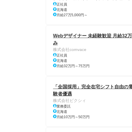
正社員
北海道
月給27万5,000円～
Webデザイナー 未経験歓迎 月給32
み
株式会社comvace
正社員
北海道
月給32万円～75万円
「全国採用」完全在宅シフト自由の電話
験者優遇
株式会社ピクシィ
業務委託
北海道
月給10万円～50万円