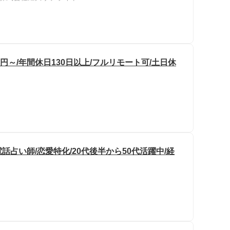
万円～/年間休日130日以上/フルリモート可/土日休
占い師/恋愛特化/20代後半から50代活躍中/経