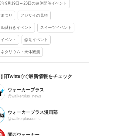
26年9月19日～23日の連休開催イベント
夕まつり
アジサイの見頃
アル謎解きイベント
スイーツイベント
酒イベント
恐竜イベント
ラネタリウム・天体観測
X(旧Twitter)で最新情報をチェック
ウォーカープラス
@walkerplus_news
ウォーカープラス漫画部
@walkerpluscomic
関西ウォーカー