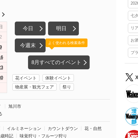
20
月
七
日
今日
明日
リ
2
お
よく使われる検索条件
今週末
9
プ
16
8月すべてのイベント
23
30
花イベント
体験イベント
物産展・観光フェア
祭り
市
旭川市
る
葉
イルミネーション
カウントダウン
花・自然
・歳時記
味覚狩り・フルーツ狩り