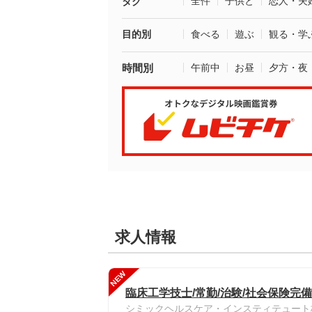
全件
子供と
恋人・夫
タグ
目的別
食べる
遊ぶ
観る・学
時間別
午前中
お昼
夕方・夜
求人情報
NEW
臨床工学技士/常勤/治験/社会保険完備
シミックヘルスケア・インスティテュート