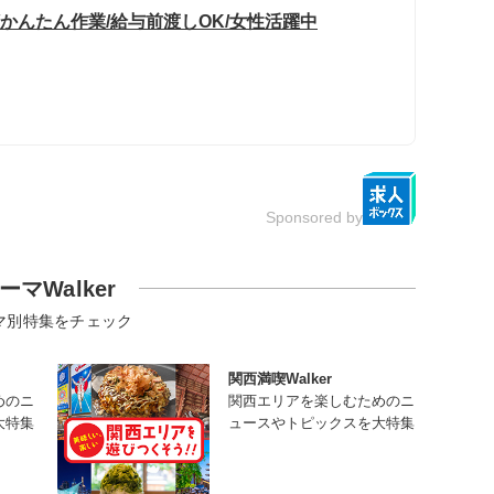
/かんたん作業/給与前渡しOK/女性活躍中
Sponsored by
ーマWalker
マ別特集をチェック
関西満喫Walker
めのニ
関西エリアを楽しむためのニ
大特集
ュースやトピックスを大特集