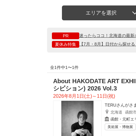
エリアを選択
迷ったらココ！北海道の最新
PR
【7月・8月】日付から探せ
夏休み特集
全1件中1〜1件
About HAKODATE ART E
シビション) 2026 Vol.3
2026年8月1日(土)～11日(祝)
TERUさんが
北海道
函館
函館・元町エ
美術展・博物展