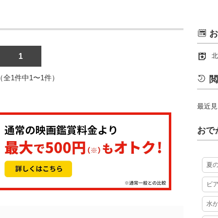
お
1
北
1（全1件中1〜1件）
閲
最近見
おで
夏
ビ
水