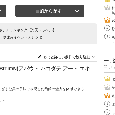
特
目的から探す
美
2
恐
ホテルランキング【楽天トラベル】
る！夏休みイベントカレンダー
あ
ト
もっと詳しい条件で絞り込む
北
8月
XHIBITION(アバウト ハコダテ アート エキ
北
サ
さまざまな美の手法で表現した函館の魅力を体感できる
市
水
リア
北
ふ