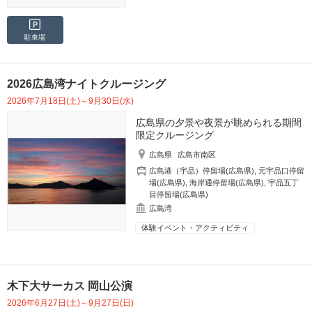
駐車場
2026広島湾ナイトクルージング
2026年7月18日(土)～9月30日(水)
広島県の夕景や夜景が眺められる期間
限定クルージング
広島県
広島市南区
広島港（宇品）停留場(広島県)
,
元宇品口停留
場(広島県)
,
海岸通停留場(広島県)
,
宇品五丁
目停留場(広島県)
広島湾
体験イベント・アクティビティ
木下大サーカス 岡山公演
2026年6月27日(土)～9月27日(日)