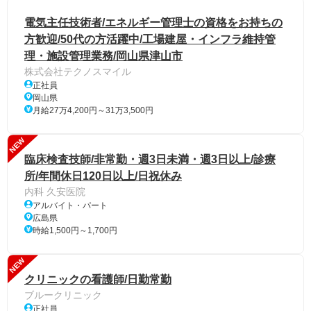
電気主任技術者/エネルギー管理士の資格をお持ちの
方歓迎/50代の方活躍中/工場建屋・インフラ維持管
理・施設管理業務/岡山県津山市
株式会社テクノスマイル
正社員
岡山県
月給27万4,200円～31万3,500円
NEW
臨床検査技師/非常勤・週3日未満・週3日以上/診療
所/年間休日120日以上/日祝休み
内科 久安医院
アルバイト・パート
広島県
時給1,500円～1,700円
NEW
クリニックの看護師/日勤常勤
ブルークリニック
正社員