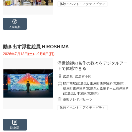
体験イベント・アクティビティ
入場無料
動き出す浮世絵展 HIROSHIMA
2026年7月18日(土)～9月6日(日)
浮世絵師の名作の数々をデジタルアー
トで体感できる
広島県
広島市中区
県庁前駅(広島県)
,
紙屋町西停留所(広島県)
,
紙屋町東停留所(広島県)
,
原爆ドーム前停留所
(広島県)
,
本通駅(広島県)
基町クレドパセーラ
体験イベント・アクティビティ
駐車場