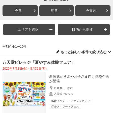
今日
明日
今週末
エリアを選択
目的から探す
全73件中1〜10件
もっと詳しい条件で絞り込む
八天堂ビレッジ「夏やすみ体験フェア」
2026年7月3日(金)～8月31日(月)
新感覚かき氷やお子さま向け体験企画
が登場
広島県
三原市
八天堂ビレッジ
体験イベント・アクティビティ
グルメ・フードフェス