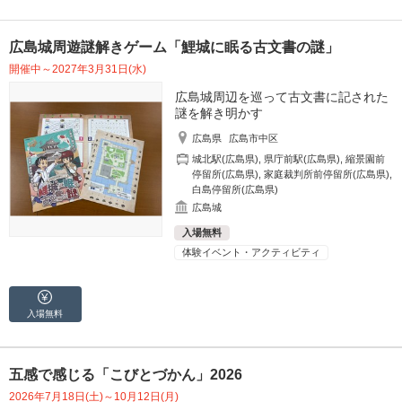
広島城周遊謎解きゲーム「鯉城に眠る古文書の謎」
開催中～2027年3月31日(水)
広島城周辺を巡って古文書に記された
謎を解き明かす
広島県
広島市中区
城北駅(広島県)
,
県庁前駅(広島県)
,
縮景園前
停留所(広島県)
,
家庭裁判所前停留所(広島県)
,
白島停留所(広島県)
広島城
入場無料
体験イベント・アクティビティ
入場無料
五感で感じる「こびとづかん」2026
2026年7月18日(土)～10月12日(月)