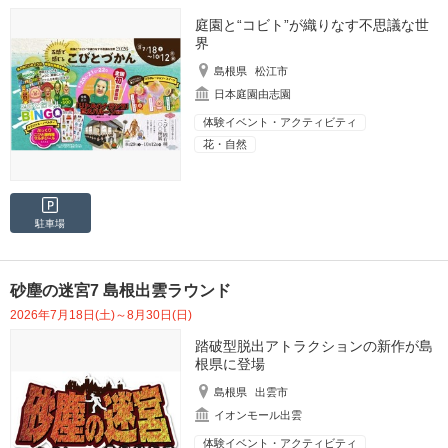
庭園と“コビト”が織りなす不思議な世
界
島根県
松江市
日本庭園由志園
体験イベント・アクティビティ
花・自然
駐車場
砂塵の迷宮7 島根出雲ラウンド
2026年7月18日(土)～8月30日(日)
踏破型脱出アトラクションの新作が島
根県に登場
島根県
出雲市
イオンモール出雲
体験イベント・アクティビティ