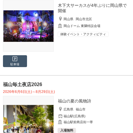
木下大サーカスが4年ぶりに岡山県で
開催
岡山県
岡山市北区
岡山ドーム 東隣特設会場
体験イベント・アクティビティ
駐車場
福山毎土夜店2026
2026年6月6日(土)～8月29日(土)
福山の夏の風物詩
広島県
福山市
福山駅(広島県)
福山駅前商店街一帯
入場無料