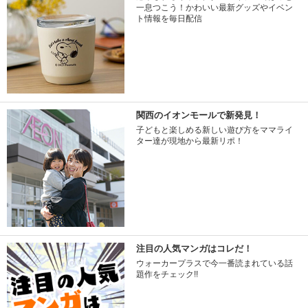
一息つこう！かわいい最新グッズやイベン
ト情報を毎日配信
関西のイオンモールで新発見！
子どもと楽しめる新しい遊び方をママライ
ター達が現地から最新リポ！
注目の人気マンガはコレだ！
ウォーカープラスで今一番読まれている話
題作をチェック!!