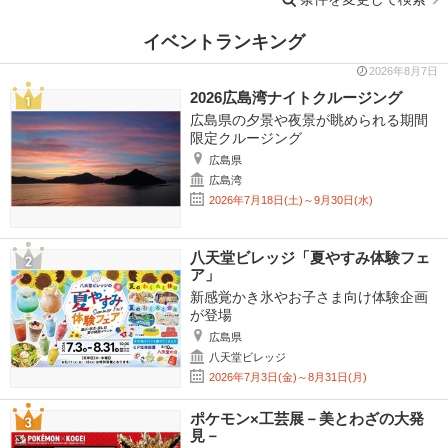
イベントランキング
2026年8月7日
2026広島湾ナイトクルージング
広島県の夕景や夜景が眺められる期間
限定クルージング
広島県
広島湾
2026年7月18日(土)～9月30日(水)
八天堂ビレッジ「夏やすみ体験フェ
ア」
新感覚かき氷やお子さま向け体験企画
が登場
広島県
八天堂ビレッジ
2026年7月3日(金)～8月31日(月)
ポケモン×工芸展－美とわざの大発
見－