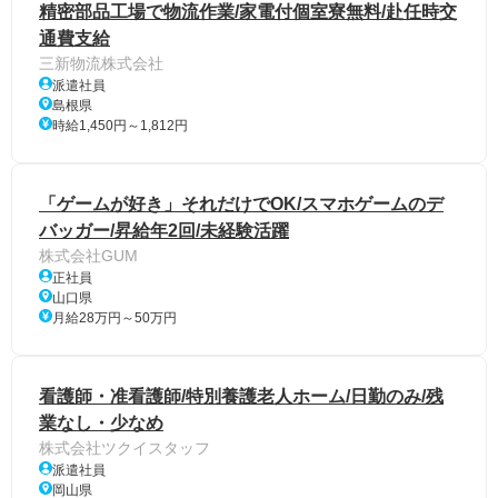
精密部品工場で物流作業/家電付個室寮無料/赴任時交
通費支給
三新物流株式会社
派遣社員
島根県
時給1,450円～1,812円
「ゲームが好き」それだけでOK/スマホゲームのデ
バッガー/昇給年2回/未経験活躍
株式会社GUM
正社員
山口県
月給28万円～50万円
看護師・准看護師/特別養護老人ホーム/日勤のみ/残
業なし・少なめ
株式会社ツクイスタッフ
派遣社員
岡山県