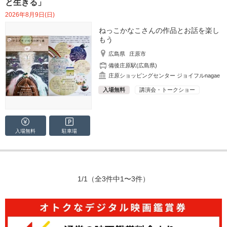
と生きる」
2026年8月9日(日)
ねっこかなこさんの作品とお話を楽し
もう
広島県
庄原市
備後庄原駅(広島県)
庄原ショッピングセンター ジョイフルnagae
入場無料
講演会・トークショー
入場無料
駐車場
1/1
（全3件中1〜3件）