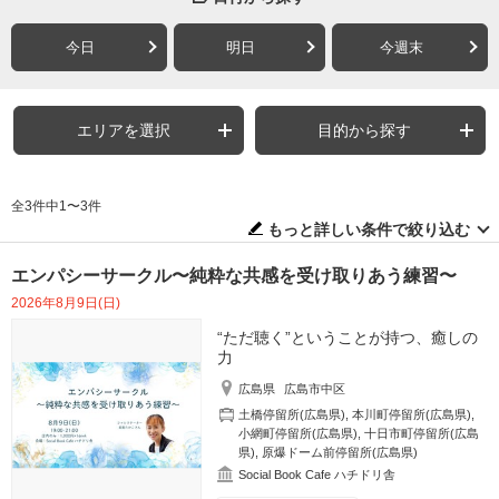
今日
明日
今週末
エリアを選択
目的から探す
全3件中1〜3件
もっと詳しい条件で絞り込む
エンパシーサークル〜純粋な共感を受け取りあう練習〜
2026年8月9日(日)
“ただ聴く”ということが持つ、癒しの
力
広島県
広島市中区
土橋停留所(広島県)
,
本川町停留所(広島県)
,
小網町停留所(広島県)
,
十日市町停留所(広島
県)
,
原爆ドーム前停留所(広島県)
Social Book Cafe ハチドリ舎