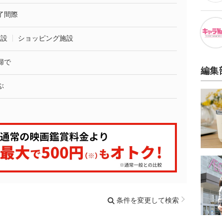
了間際
施設
ショッピング施設
婦で
編集
ぶ
条件を変更して検索