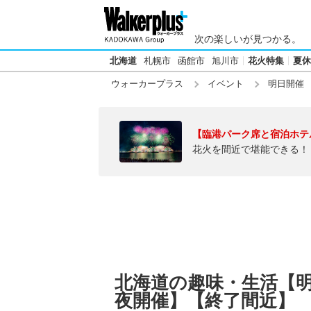
次の楽しいが見つかる。
北海道
札幌市
函館市
旭川市
花火特集
夏休
ウォーカープラス
イベント
明日開催
【臨港パーク席と宿泊ホテ
花火を間近で堪能できる！
北海道の趣味・生活【明日
夜開催】【終了間近】