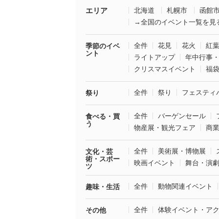
エリア
北海道
札幌市
函館
→全国のイベント一覧を見
全件
花見
花火
紅
季節のイベ
ント
ライトアップ
年中行事
クリスマスイベント
福
全件
祭り
フェスティ
祭り
全件
バーゲンセール
食べる・買
う
物産展・観光フェア
商
全件
美術展・博物展
文化・芸
術・スポー
映画イベント
舞台・演
ツ
全件
動物関連イベント
趣味・生活
全件
体験イベント・ア
その他