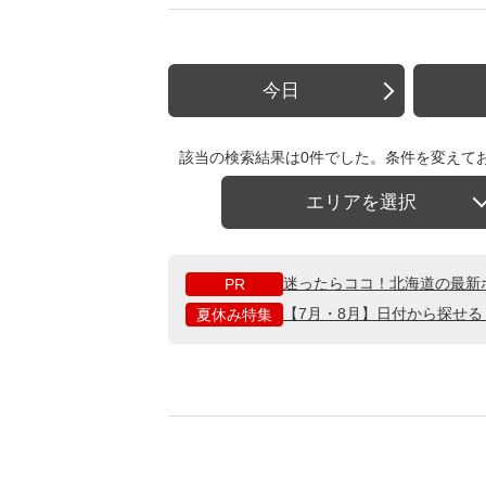
今日
該当の検索結果は0件でした。条件を変えて
エリアを選択
迷ったらココ！北海道の最新
PR
【7月・8月】日付から探せ
夏休み特集