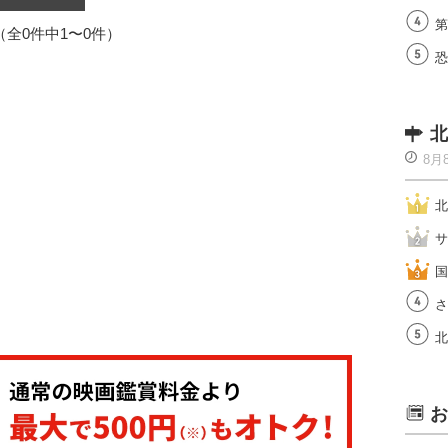
第
1（全0件中1〜0件）
恐
北
8月
北
サ
国
さ
北
お