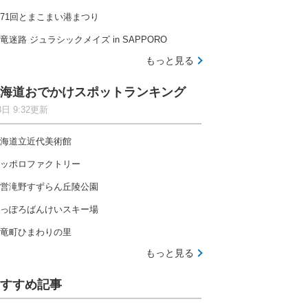
71回とまこまい港まつり
竜迷路 ジュラシックメイズ in SAPPORO
もっと見る
海道おでかけスポットランキング
8日 9:32更新
海道立近代美術館
ッポロファクトリー
営滝野すずらん丘陵公園
っぽろばんけいスキー場
竜町ひまわりの里
もっと見る
すすめ記事