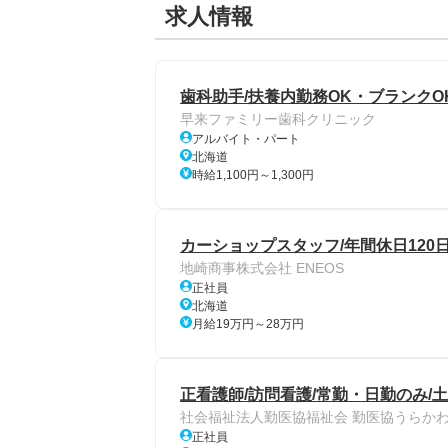
求人情報
歯科助手/扶養内勤務OK・ブランクO
早来ファミリー歯科クリニック
アルバイト・パート
北海道
時給1,100円～1,300円
カーショップスタッフ/年間休日120日
地崎商事株式会社 ENEOS
正社員
北海道
月給19万円～28万円
正看護師/訪問看護/常勤・日勤のみ/
社会福祉法人勤医協福祉会 勤医協うらかわ
正社員