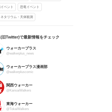
酒イベント
恐竜イベント
ラネタリウム・天体観測
X(旧Twitter)で最新情報をチェック
ウォーカープラス
@walkerplus_news
ウォーカープラス漫画部
@walkerpluscomic
関西ウォーカー
@KansaiWalkers
東海ウォーカー
@TokaiWalkers