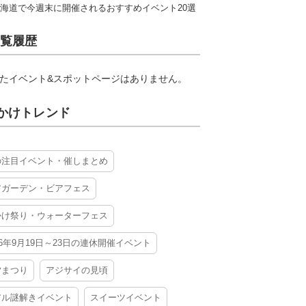
海道で今週末に開催されるおすすめイベント20選
覧履歴
たイベント&スポットページはありません。
かけトレンド
の注目イベント・催しまとめ
アガーデン・ビアフェス
かけ祭り・ウォーターフェス
26年9月19日～23日の連休開催イベント
夕まつり
アジサイの見頃
アル謎解きイベント
スイーツイベント