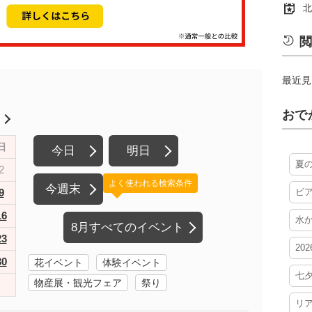
北
閲
最近見
おで
月
日
今日
明日
夏
2
よく使われる検索条件
今週末
9
ビ
16
水
8月すべてのイベント
23
20
30
花イベント
体験イベント
七
物産展・観光フェア
祭り
リ