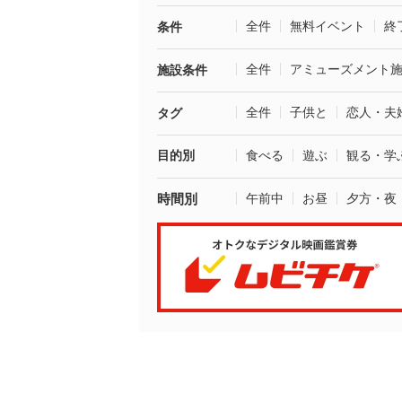
全件
無料イベント
終
条件
全件
アミューズメント
施設条件
全件
子供と
恋人・夫
タグ
目的別
食べる
遊ぶ
観る・学
時間別
午前中
お昼
夕方・夜