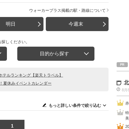
ウォーカープラス掲載の駅・路線について
明日
今週末
お探しください。
目的から探す
ホテルランキング【楽天トラベル】
北
る！夏休みイベントカレンダー
8月
赤
もっと詳しい条件で絞り込む
特
美
1
2