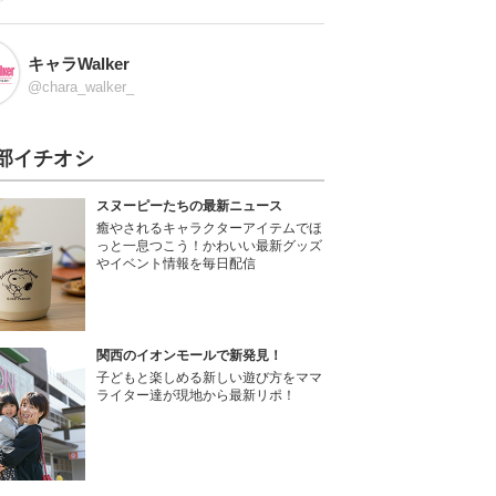
キャラWalker
@chara_walker_
部イチオシ
スヌーピーたちの最新ニュース
癒やされるキャラクターアイテムでほ
っと一息つこう！かわいい最新グッズ
やイベント情報を毎日配信
関西のイオンモールで新発見！
子どもと楽しめる新しい遊び方をママ
ライター達が現地から最新リポ！