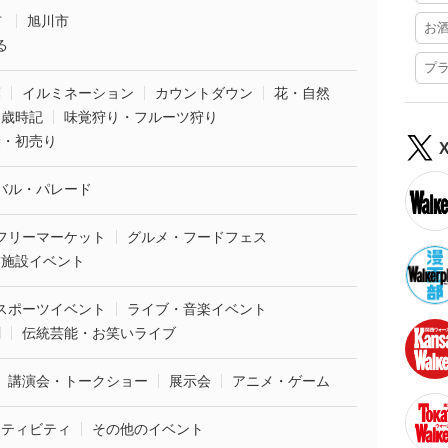
市
旭川市
お
る
プ
葉
イルミネーション
カウントダウン
花・自然
・歳時記
味覚狩り・フルーツ狩り
袋・初売り
バル・パレード
フリーマーケット
グルメ・フードフェス
業施設イベント
スポーツイベント
ライブ・音楽イベント
劇
伝統芸能・お笑いライブ
講演会・トークショー
展示会
アニメ・ゲーム
クティビティ
その他のイベント