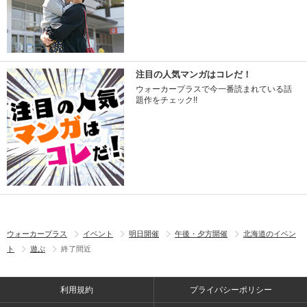
注目の人気マンガはコレだ！
ウォーカープラスで今一番読まれている話
題作をチェック!!
ウォーカープラス
イベント
明日開催
午後・夕方開催
北海道のイベン
ト
遊ぶ
終了間近
利用規約
プライバシーポリシー