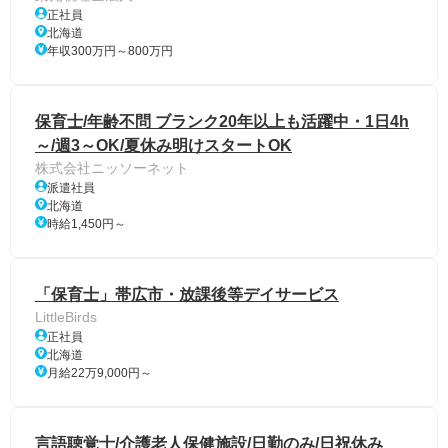
正社員
北海道
年収300万円～800万円
保育士/年齢不問 ブランク20年以上も活躍中・1日4h
～/週3～OK/夏休み明けスタートOK
株式会社ニッソーネット
派遣社員
北海道
時給1,450円～
「保育士」帯広市・放課後等デイサービス
LittleBirds
正社員
北海道
月給22万9,000円～
言語聴覚士/介護老人保健施設/日勤のみ/日祝休み