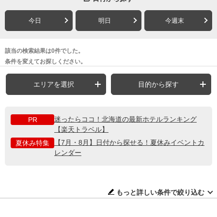
今日
明日
今週末
該当の検索結果は0件でした。
条件を変えてお探しください。
エリアを選択
目的から探す
迷ったらココ！北海道の最新ホテルランキング
PR
【楽天トラベル】
【7月・8月】日付から探せる！夏休みイベントカ
夏休み特集
レンダー
もっと詳しい条件で絞り込む