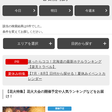
今日
明日
今週末
該当の検索結果は0件でした。
条件を変えてお探しください。
エリアを選択
目的から探す
迷ったらココ！北海道の最新ホテルランキング
PR
【楽天トラベル】
【7月・8月】日付から探せる！夏休みイベントカ
夏休み特集
レンダー
【花火特集】花火大会の開催予定や人気ランキングなどをお届
け！
開催予定