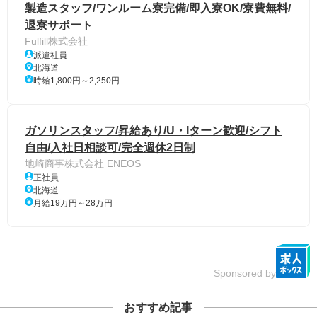
製造スタッフ/ワンルーム寮完備/即入寮OK/寮費無料/
退寮サポート
Fulfill株式会社
派遣社員
北海道
時給1,800円～2,250円
ガソリンスタッフ/昇給あり/U・Iターン歓迎/シフト
自由/入社日相談可/完全週休2日制
地崎商事株式会社 ENEOS
正社員
北海道
月給19万円～28万円
Sponsored by
おすすめ記事