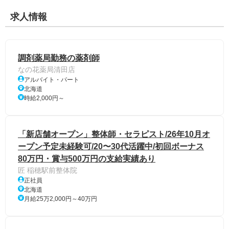
求人情報
調剤薬局勤務の薬剤師
なの花薬局清田店
アルバイト・パート
北海道
時給2,000円～
「新店舗オープン」整体師・セラピスト/26年10月オ
ープン予定未経験可/20〜30代活躍中/初回ボーナス
80万円・賞与500万円の支給実績あり
匠 稲穂駅前整体院
正社員
北海道
月給25万2,000円～40万円