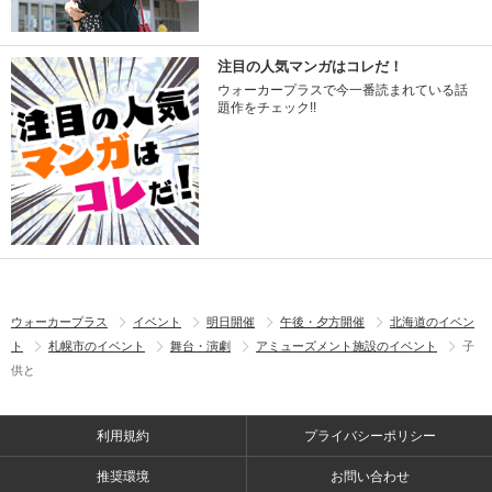
注目の人気マンガはコレだ！
ウォーカープラスで今一番読まれている話
題作をチェック!!
ウォーカープラス
イベント
明日開催
午後・夕方開催
北海道のイベン
ト
札幌市のイベント
舞台・演劇
アミューズメント施設のイベント
子
供と
利用規約
プライバシーポリシー
推奨環境
お問い合わせ