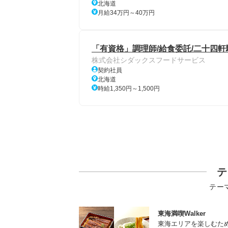
北海道
月給34万円～40万円
「有資格」調理師/給食委託/二十四軒
株式会社シダックスフードサービス
契約社員
北海道
時給1,350円～1,500円
テ
テー
東海満喫Walker
東海エリアを楽しむた