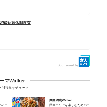
駅/産休育休制度有
Sponsored by
ーマWalker
マ別特集をチェック
関西満喫Walker
めのニ
関西エリアを楽しむためのニ