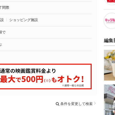
了間際
施設
ショッピング施設
婦で
編集
ぶ
条件を変更して検索