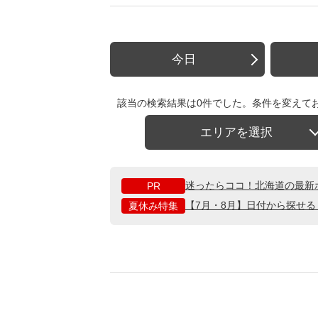
今日
該当の検索結果は0件でした。条件を変えて
エリアを選択
迷ったらココ！北海道の最新
PR
【7月・8月】日付から探せ
夏休み特集