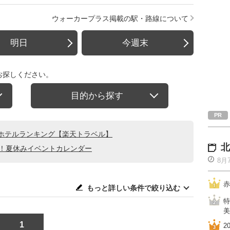
ウォーカープラス掲載の駅・路線について
明日
今週末
お探しください。
目的から探す
ホテルランキング【楽天トラベル】
北
る！夏休みイベントカレンダー
8月
赤
もっと詳しい条件で絞り込む
特
美
1
2