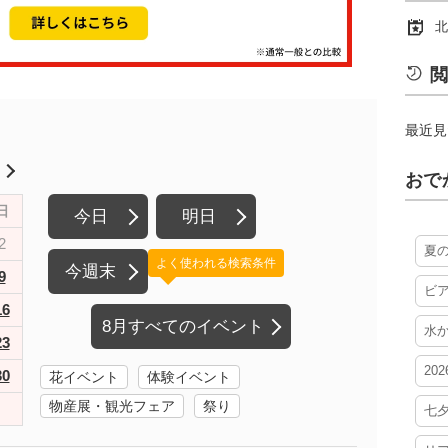
北
閲
最近見
月
おで
日
今日
明日
2
夏
よく使われる検索条件
今週末
9
ビ
16
8月すべてのイベント
水
23
20
30
花イベント
体験イベント
物産展・観光フェア
祭り
七