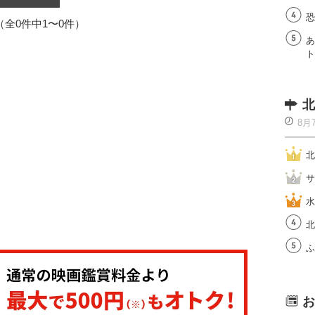
恐
1（全0件中1〜0件）
あ
ト
北
8月
北
サ
水
北
ふ
お