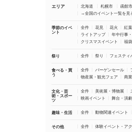
エリア
北海道
札幌市
函館
→全国のイベント一覧を見
全件
花見
花火
紅
季節のイベ
ント
ライトアップ
年中行事
クリスマスイベント
福
全件
祭り
フェスティ
祭り
全件
バーゲンセール
食べる・買
う
物産展・観光フェア
商
全件
美術展・博物展
文化・芸
術・スポー
映画イベント
舞台・演
ツ
全件
動物関連イベント
趣味・生活
全件
体験イベント・ア
その他