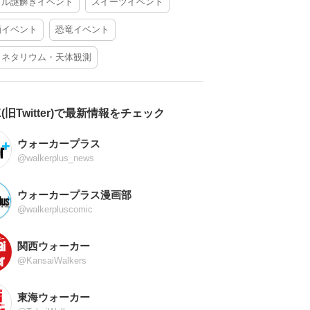
アル謎解きイベント
スイーツイベント
酒イベント
恐竜イベント
ラネタリウム・天体観測
X(旧Twitter)で最新情報をチェック
ウォーカープラス
@walkerplus_news
ウォーカープラス漫画部
@walkerpluscomic
関西ウォーカー
@KansaiWalkers
東海ウォーカー