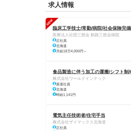
求人情報
NEW
臨床工学技士/常勤/病院/社会保険完
医療法人社団三慈会 釧路三慈会病院
正社員
北海道
月給18万4,000円～
食品製造に伴う加工の運搬/シフト制/
株式会社ワールドインテック
派遣社員
北海道
時給1,141円
電気主任技術者/住宅手当
株式会社ザイマックス北海道
正社員