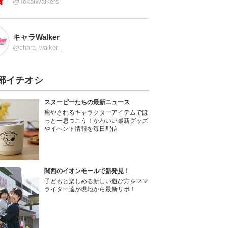
@TokaiWalkers
キャラWalker
@chara_walker_
部イチオシ
スヌーピーたちの最新ニュース
癒やされるキャラクターアイテムでほ
っと一息つこう！かわいい最新グッズ
やイベント情報を毎日配信
関西のイオンモールで新発見！
子どもと楽しめる新しい遊び方をママ
ライター達が現地から最新リポ！