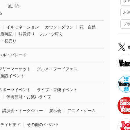
リ
市
旭川市
お
る
プ
葉
イルミネーション
カウントダウン
花・自然
・歳時記
味覚狩り・フルーツ狩り
袋・初売り
バル・パレード
フリーマーケット
グルメ・フードフェス
業施設イベント
スポーツイベント
ライブ・音楽イベント
劇
伝統芸能・お笑いライブ
講演会・トークショー
展示会
アニメ・ゲーム
クティビティ
その他のイベント