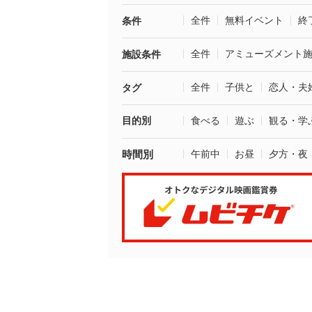
全件
無料イベント
終
条件
全件
アミューズメント
施設条件
全件
子供と
恋人・夫
タグ
目的別
食べる
遊ぶ
観る・学
時間別
午前中
お昼
夕方・夜