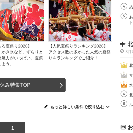
恐
あ
ト
北
る夏祭り2026】
【人気夏祭りランキング2026】
、かき氷など、ずらりと
アクセス数の多かった人気の夏祭
8月
は魅力がいっぱい。夏祭
りをランキングでご紹介！
しよう。
北
サ
休み特集TOP
水
北
ふ
もっと詳しい条件で絞り込む
お
1