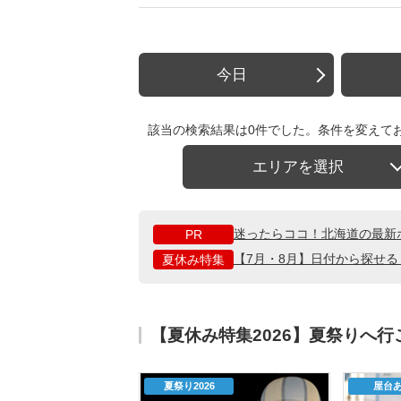
今日
該当の検索結果は0件でした。条件を変えて
エリアを選択
迷ったらココ！北海道の最新
PR
【7月・8月】日付から探せ
夏休み特集
【夏休み特集2026】夏祭りへ
夏祭り2026
屋台