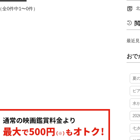
1（全0件中1〜0件）
北
閲
最近見
おで
夏
ビ
水
20
七