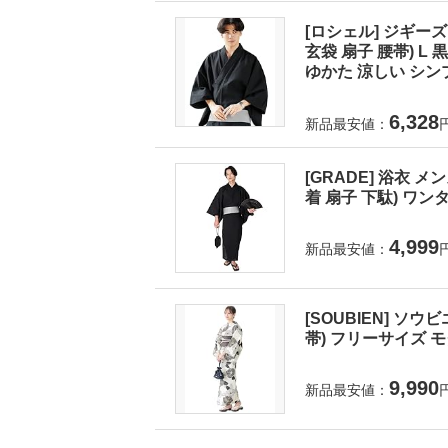
[ロシェル] ジギーズ
玄袋 扇子 腰帯) 
ゆかた 涼しい シンプ
6,328
新品最安値：
[GRADE] 浴衣 
着 扇子 下駄) ワンタ
4,999
新品最安値：
[SOUBIEN] ソウ
帯) フリーサイズ モダ
9,990
新品最安値：