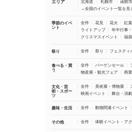
エリア
北海道
札幌市
函館
→全国のイベント一覧を見
全件
花見
花火
紅
季節のイベ
ント
ライトアップ
年中行事
クリスマスイベント
福
全件
祭り
フェスティ
祭り
全件
バーゲンセール
食べる・買
う
物産展・観光フェア
商
全件
美術展・博物展
文化・芸
術・スポー
映画イベント
舞台・演
ツ
全件
動物関連イベント
趣味・生活
全件
体験イベント・ア
その他