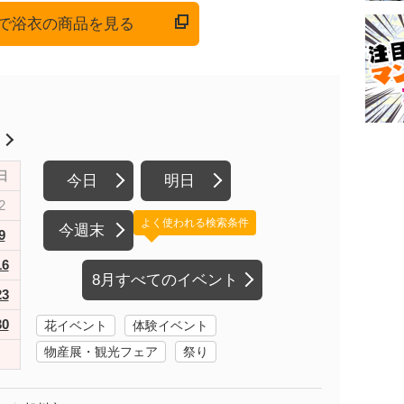
onで浴衣の商品を見る
月
日
今日
明日
2
よく使われる検索条件
今週末
9
16
8月すべてのイベント
23
30
花イベント
体験イベント
物産展・観光フェア
祭り