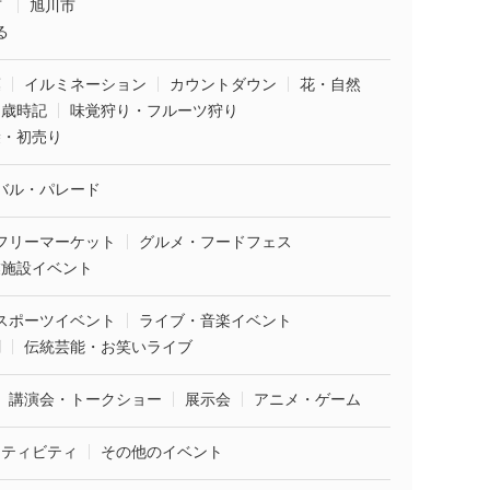
市
旭川市
る
葉
イルミネーション
カウントダウン
花・自然
・歳時記
味覚狩り・フルーツ狩り
袋・初売り
バル・パレード
フリーマーケット
グルメ・フードフェス
業施設イベント
スポーツイベント
ライブ・音楽イベント
劇
伝統芸能・お笑いライブ
講演会・トークショー
展示会
アニメ・ゲーム
クティビティ
その他のイベント