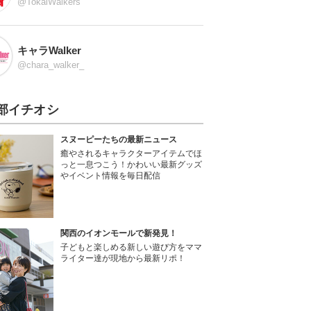
@TokaiWalkers
キャラWalker
@chara_walker_
部イチオシ
スヌーピーたちの最新ニュース
癒やされるキャラクターアイテムでほ
っと一息つこう！かわいい最新グッズ
やイベント情報を毎日配信
関西のイオンモールで新発見！
子どもと楽しめる新しい遊び方をママ
ライター達が現地から最新リポ！