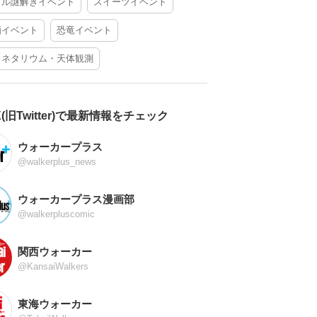
アル謎解きイベント
スイーツイベント
酒イベント
恐竜イベント
ラネタリウム・天体観測
X(旧Twitter)で最新情報をチェック
ウォーカープラス
@walkerplus_news
ウォーカープラス漫画部
@walkerpluscomic
関西ウォーカー
@KansaiWalkers
東海ウォーカー