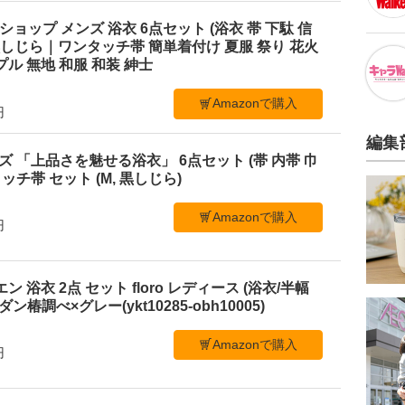
ショップ メンズ 浴衣 6点セット (浴衣 帯 下駄 信
L 黒しじら｜ワンタッチ帯 簡単着付け 夏服 祭り 花火
ル 無地 和服 和装 紳士
Amazonで購入
円
編集
メンズ 「上品さを魅せる浴衣」 6点セット (帯 内帯 巾
ッチ帯 セット (M, 黒しじら)
Amazonで購入
円
ビエン 浴衣 2点 セット floro レディース (浴衣/半幅
ン椿調べ×グレー(ykt10285-obh10005)
Amazonで購入
円