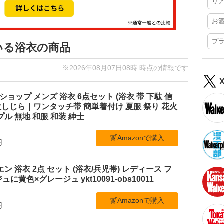
リ
お
プ
いる浴衣の商品
※2026年08月07日08時 時点の情報です
ショップ メンズ 浴衣 6点セット (浴衣 帯 下駄 信
M 灰しじら｜ワンタッチ帯 簡単着付け 夏服 祭り 花火
ル 無地 和服 和装 紳士
Amazonで購入
円
ビエン 浴衣 2点 セット (浴衣/兵児帯) レディース フ
黄色×グレージュ ykt10091-obs10011
Amazonで購入
円