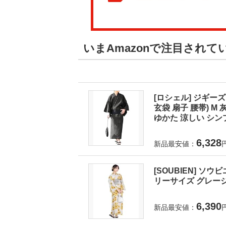
いまAmazonで注目されて
[ロシェル] ジギーズ
玄袋 扇子 腰帯) 
ゆかた 涼しい シンプ
6,328
新品最安値：
[SOUBIEN] ソウ
リーサイズ グレージュに
6,390
新品最安値：