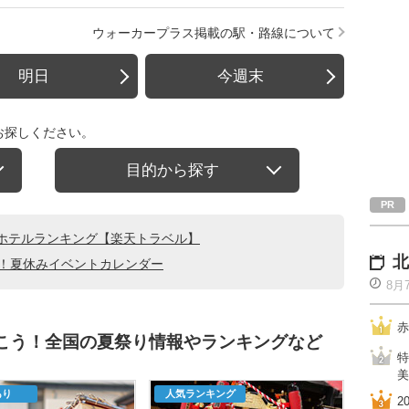
ウォーカープラス掲載の駅・路線について
明日
今週末
お探しください。
目的から探す
ホテルランキング【楽天トラベル】
北
る！夏休みイベントカレンダー
8月
赤
行こう！全国の夏祭り情報やランキングなど
特
美
あり
人気ランキング
2