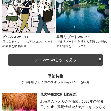
ビジネスWalker
星野リゾートWalker
気になるビジネスのアレコレ、ヒット
星野リゾートが運営する多彩な施設の
の裏側を徹底調査
最新情報をチェック！
テーマwalkerをもっと見る
季節特集
季節を感じる人気のスポットやイベントを紹介
花火特集2026【北海道】
北海道の花火大会を掲載。2026年の開催
日、中止・延期情報や人気ランキングなど