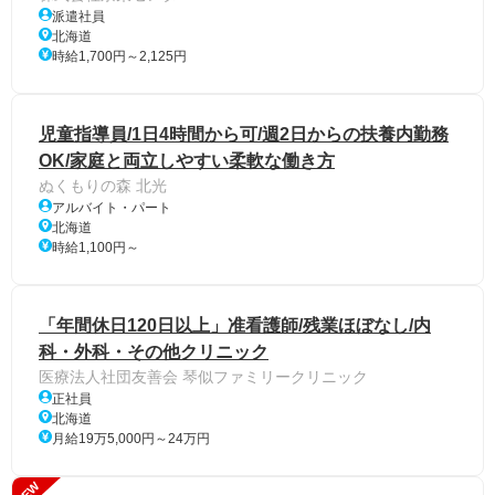
派遣社員
北海道
時給1,700円～2,125円
児童指導員/1日4時間から可/週2日からの扶養内勤務
OK/家庭と両立しやすい柔軟な働き方
ぬくもりの森 北光
アルバイト・パート
北海道
時給1,100円～
「年間休日120日以上」准看護師/残業ほぼなし/内
科・外科・その他クリニック
医療法人社団友善会 琴似ファミリークリニック
正社員
北海道
月給19万5,000円～24万円
NEW