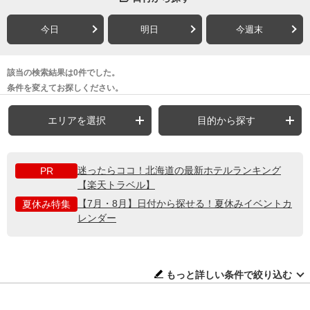
今日
明日
今週末
該当の検索結果は0件でした。
条件を変えてお探しください。
エリアを選択
目的から探す
迷ったらココ！北海道の最新ホテルランキング
PR
【楽天トラベル】
【7月・8月】日付から探せる！夏休みイベントカ
夏休み特集
レンダー
もっと詳しい条件で絞り込む