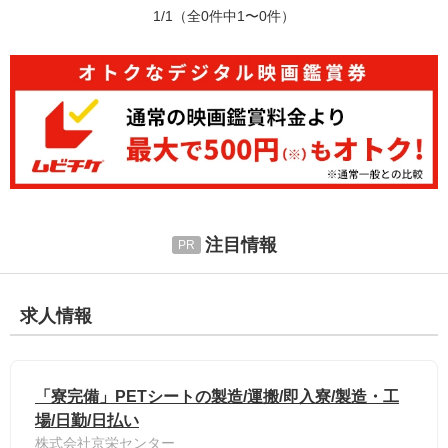
1/1
（全0件中1〜0件）
注目情報
求人情報
「寮完備」PETシートの製造/運搬/即入寮/製造・工
場/日勤/日払い
株式会社京栄センター