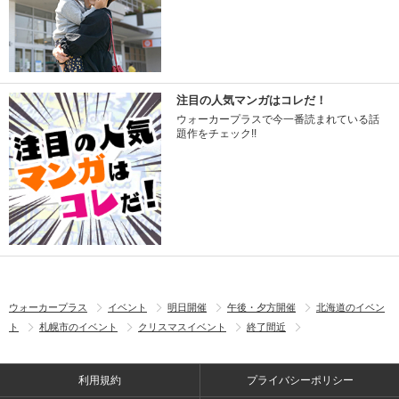
注目の人気マンガはコレだ！
ウォーカープラスで今一番読まれている話
題作をチェック!!
ウォーカープラス
イベント
明日開催
午後・夕方開催
北海道のイベン
ト
札幌市のイベント
クリスマスイベント
終了間近
利用規約
プライバシーポリシー