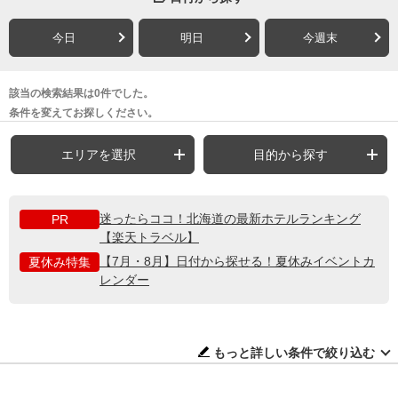
今日
明日
今週末
該当の検索結果は0件でした。
条件を変えてお探しください。
エリアを選択
目的から探す
迷ったらココ！北海道の最新ホテルランキング
PR
【楽天トラベル】
【7月・8月】日付から探せる！夏休みイベントカ
夏休み特集
レンダー
もっと詳しい条件で絞り込む