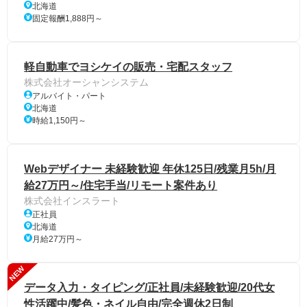
北海道
固定報酬1,888円～
軽自動車でヨシケイの販売・宅配スタッフ
株式会社オーシャンシステム
アルバイト・パート
北海道
時給1,150円～
Webデザイナー 未経験歓迎 年休125日/残業月5h/月
給27万円～/住宅手当/リモート案件あり
株式会社インスラート
正社員
北海道
月給27万円～
NEW
データ入力・タイピング/正社員/未経験歓迎/20代女
性活躍中/髪色・ネイル自由/完全週休2日制