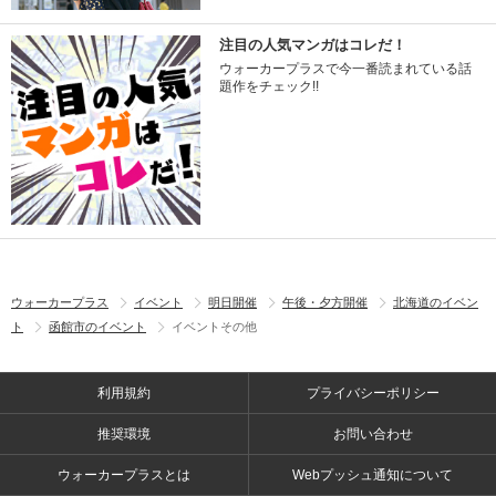
注目の人気マンガはコレだ！
ウォーカープラスで今一番読まれている話
題作をチェック!!
ウォーカープラス
イベント
明日開催
午後・夕方開催
北海道のイベン
ト
函館市のイベント
イベントその他
利用規約
プライバシーポリシー
推奨環境
お問い合わせ
ウォーカープラスとは
Webプッシュ通知について