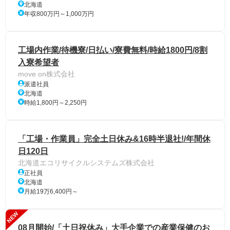
北海道
年収800万円～1,000万円
工場内作業/待機寮/日払い/寮費無料/時給1800円/8割
入寮希望者
move on株式会社
派遣社員
北海道
時給1,800円～2,250円
「工場・作業員」完全土日休み&16時半退社!/年間休
日120日
北海道エコリサイクルシステムズ株式会社
正社員
北海道
月給19万6,400円～
NEW
08月開始/「土日祝休み」大手企業での産業保健のお