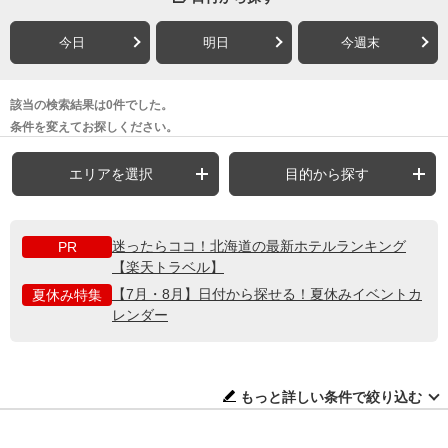
今日
明日
今週末
該当の検索結果は0件でした。
条件を変えてお探しください。
エリアを選択
目的から探す
迷ったらココ！北海道の最新ホテルランキング
PR
【楽天トラベル】
【7月・8月】日付から探せる！夏休みイベントカ
夏休み特集
レンダー
もっと詳しい条件で絞り込む