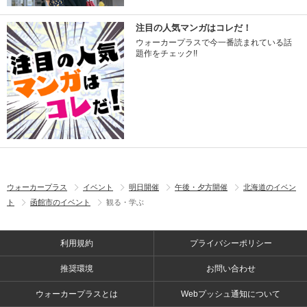
注目の人気マンガはコレだ！
ウォーカープラスで今一番読まれている話
題作をチェック!!
ウォーカープラス
イベント
明日開催
午後・夕方開催
北海道のイベン
ト
函館市のイベント
観る・学ぶ
利用規約
プライバシーポリシー
推奨環境
お問い合わせ
ウォーカープラスとは
Webプッシュ通知について