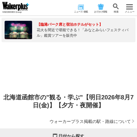
ニュース･連載
おでかけ情報
検 索
メニュー
【臨港パーク席と宿泊ホテルがセット】
花火を間近で堪能できる！「みなとみらいフェスティバ
ル」鑑賞ツアーを販売中
北海道函館市の”観る・学ぶ”【明日2026年8月7
日(金)】【夕方・夜開催】
ウォーカープラス掲載の駅・路線について
日付から探す