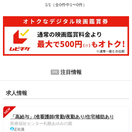
1/1
（全0件中1〜0件）
注目情報
求人情報
NEW
「高給与」/准看護師/常勤/夜勤あり/住宅補助あり
医療福祉センター札幌あゆみの園
正社員