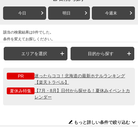
今日
明日
今週末
該当の検索結果は0件でした。
条件を変えてお探しください。
エリアを選択
目的から探す
迷ったらココ！北海道の最新ホテルランキング
PR
【楽天トラベル】
【7月・8月】日付から探せる！夏休みイベントカ
夏休み特集
レンダー
もっと詳しい条件で絞り込む