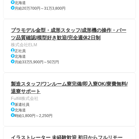
北海道
月給20万700円～31万3,800円
プラモデル金型・成形スタッフ/成形機の操作・パー
ツ品質確認/模型好き歓迎/完全週休2日制
株式会社ELM
正社員
北海道
月給33万5,900円～50万円
製造スタッフ/ワンルーム寮完備/即入寮OK/寮費無料/
退寮サポート
Fulfill株式会社
派遣社員
北海道
時給1,800円～2,250円
イラストレーター 未経験歓迎 初日からフルリモー