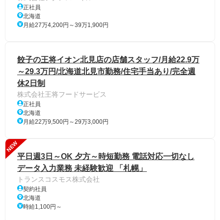
正社員
北海道
月給27万4,200円～39万1,900円
餃子の王将イオン北見店の店舗スタッフ/月給22.9万
～29.3万円/北海道北見市勤務/住宅手当あり/完全週
休2日制
株式会社王将フードサービス
正社員
北海道
月給22万9,500円～29万3,000円
NEW
平日週3日～OK 夕方～時短勤務 電話対応一切なし
データ入力業務 未経験歓迎 「札幌」
トランスコスモス株式会社
契約社員
北海道
時給1,100円～