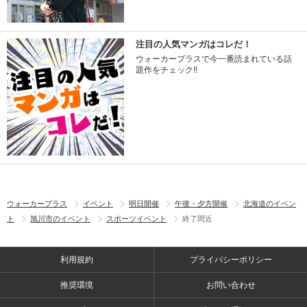
注目の人気マンガはコレだ！
ウォーカープラスで今一番読まれている話
題作をチェック!!
ウォーカープラス
イベント
明日開催
午後・夕方開催
北海道のイベン
ト
旭川市のイベント
スポーツイベント
終了間近
利用規約
プライバシーポリシー
推奨環境
お問い合わせ