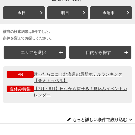
今日
明日
今週末
該当の検索結果は0件でした。
条件を変えてお探しください。
エリアを選択
目的から探す
迷ったらココ！北海道の最新ホテルランキング
PR
【楽天トラベル】
【7月・8月】日付から探せる！夏休みイベントカ
夏休み特集
レンダー
もっと詳しい条件で絞り込む