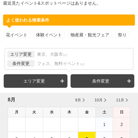
最近見たイベント&スポットページはありません。
よく使われる検索条件
花イベント
体験イベント
物産展・観光フェア
祭り
エリア変更
東京、大阪市
など
条件変更
フェス、無料イベント
など
エリア変更
条件変更
8月
9月
10月
11月
月
火
水
木
金
土
日
1
2