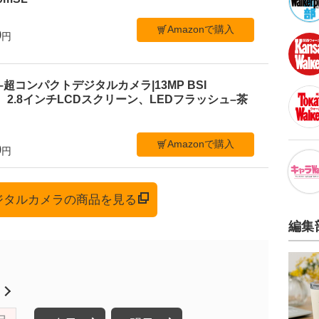
Amazonで購入
9
円
 C1–超コンパクトデジタルカメラ|13MP BSI
、2.8インチLCDスクリーン、LEDフラッシュ–茶
Amazonで購入
0
円
デジタルカメラの商品を見る
編集
月