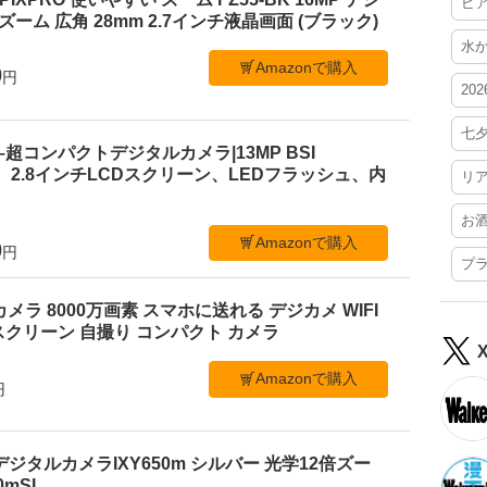
ビ
ーム 広角 28mm 2.7インチ液晶画面 (ブラック)
水
Amazonで購入
0
円
20
七
 C1–超コンパクトデジタルカメラ|13MP BSI
、2.8インチLCDスクリーン、LEDフラッシュ、内
リ
お
Amazonで購入
0
円
プ
ルカメラ 8000万画素 スマホに送れる デジカメ WIFI
クリーン 自撮り コンパクト カメラ
Amazonで購入
円
デジタルカメラIXY650m シルバー 光学12倍ズー
50mSL