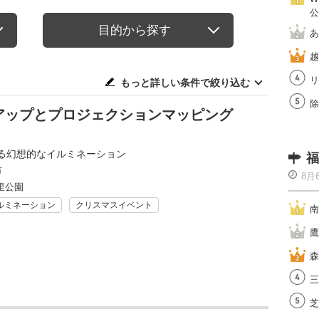
公
目的から探す
あ
越
リ
もっと詳しい条件で絞り込む
除
アップとプロジェクションマッピング
る幻想的なイルミネーション
福
市
8月
里公園
ルミネーション
クリスマスイベント
南
鷹
森
三
芝