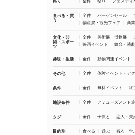
全件
祭り
フェスティ
祭り
全件
バーゲンセール
食べる・買
う
物産展・観光フェア
商
全件
美術展・博物展
文化・芸
術・スポー
映画イベント
舞台・演
ツ
全件
動物関連イベント
趣味・生活
全件
体験イベント・ア
その他
全件
無料イベント
終
条件
全件
アミューズメント
施設条件
全件
子供と
恋人・夫
タグ
目的別
食べる
遊ぶ
観る・学