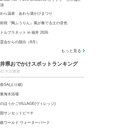
演
わら温泉 あわら湯かけまつり
前焼『陶ふうりん』風が奏でる土の音色
トルプラネット in 福井 2026
霊会からの脱出（8月）
もっと見る
井県おでかけスポットランキング
6日 9:32更新
条SA(上り線)
巣海水浴場
のほうかごVILLAGE(ヴィレッジ)
国サンセットビーチ
政ワールド ウォーターパーク