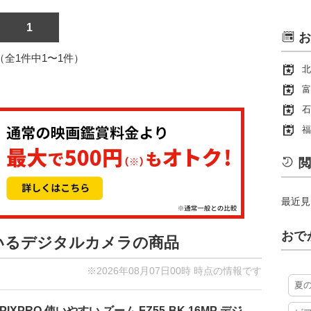
1
お
1（全1件中1〜1件）
北
富
石
福
閲
最近見
おで
ているデジタルカメラの商品
※2026年08月07日00時 時点の情報です
夏
PIXPRO 使いやすい ズーム FZ55-BK 16MP デジ