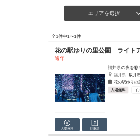
エリアを選択
全1件中1〜1件
花の駅ゆりの里公園 ライト
通年
福井県の夜を彩
福井県
坂井
花の駅ゆりの
入場無料
イ
入場無料
駐車場