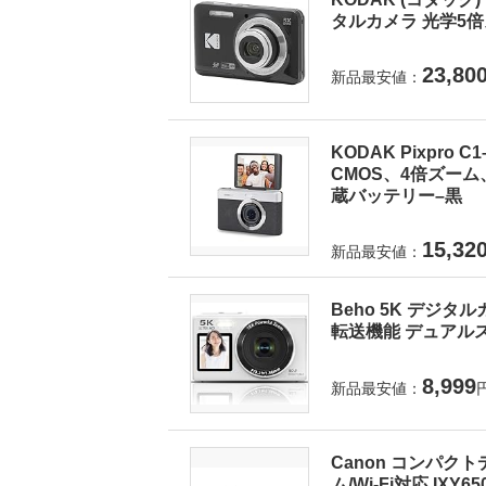
タルカメラ 光学5倍ズ
23,80
新品最安値：
KODAK Pixpro
CMOS、4倍ズーム
蔵バッテリー–黒
15,32
新品最安値：
Beho 5K デジタ
転送機能 デュアルス
8,999
新品最安値：
Canon コンパクト
ム/Wi-Fi対応 IXY6