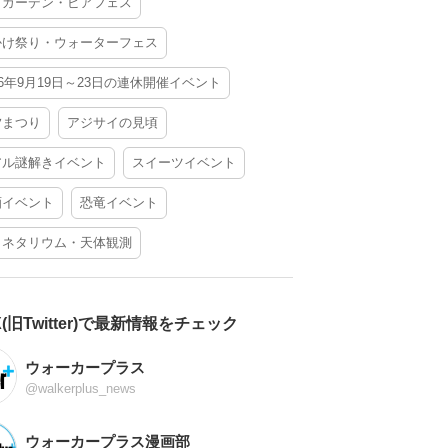
アガーデン・ビアフェス
かけ祭り・ウォーターフェス
26年9月19日～23日の連休開催イベント
夕まつり
アジサイの見頃
アル謎解きイベント
スイーツイベント
酒イベント
恐竜イベント
ラネタリウム・天体観測
X(旧Twitter)で最新情報をチェック
ウォーカープラス
@walkerplus_news
ウォーカープラス漫画部