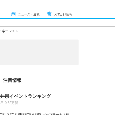
ニュース・連載
おでかけ情報
ミネーション
注目情報
井県イベントランキング
6日 9:32更新
ORLD TOP PERFORMERS ポップサーカス福井