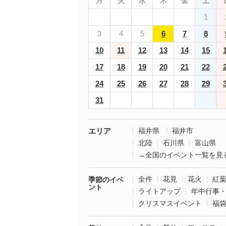
月
火
水
木
金
土
1
3
4
5
6
7
8
10
11
12
13
14
15
17
18
19
20
21
22
24
25
26
27
28
29
31
エリア
福井県
福井市
北陸
石川県
富山県
→全国のイベント一覧を見
全件
花見
花火
紅
季節のイベ
ント
ライトアップ
年中行事
クリスマスイベント
福