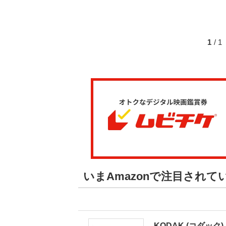
1
/ 
いまAmazonで注目され
KODAK (コダック) 