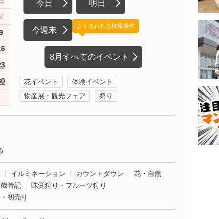
日
今日
明日
2
よく使われる検索条件
今週末
9
16
8月すべてのイベント
23
30
花イベント
体験イベント
物産展・観光フェア
祭り
る
葉
イルミネーション
カウントダウン
花・自然
・歳時記
味覚狩り・フルーツ狩り
袋・初売り