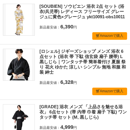
[SOUBIEN] ソウビエン 浴衣 2点 セット (浴
衣/兵児帯) レディース フリーサイズ グレー
ジュに黄色×グレージュ ykt10091-obs10011
6,390
新品最安値：
円
Amazonで購入
[ロシェル] ジギーズショップ メンズ 浴衣 6
点セット (浴衣 帯 下駄 信玄袋 扇子 腰帯) L
黒しじら｜ワンタッチ帯 簡単着付け 夏服 祭
り 花火 ゆかた 涼しい シンプル 無地 和服 和
装 紳士
6,328
新品最安値：
円
Amazonで購入
[GRADE] 浴衣 メンズ 「上品さを魅せる浴
衣」 6点セット (帯 内帯 巾着 扇子 下駄) ワン
タッチ帯 セット (M, 黒しじら)
4,999
新品最安値：
円