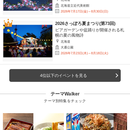
北海道立近代美術館
2026年7月17日(金)～8月30日(日)
2026さっぽろ夏まつり(第73回)
ビアガーデンや盆踊りが開催される札
幌の夏の風物詩
北海道
大通公園
2026年7月23日(木)～8月18日(火)
4位以下のイベントを見る
テーマWalker
テーマ別特集をチェック