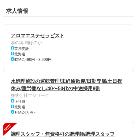
求人情報
アロマエステセラピスト
湯の郷 絢ほのか
業務委託
北海道
時給2,490円～3,990円
水処理施設の運転管理/未経験歓迎/日勤専属/土日祝
休み/重労働なし/40〜50代の中途採用8割
株式会社フジワーク
正社員
北海道
月給24万円～
NEW
調理スタッフ・無資格可の調理師/調理スタッフ