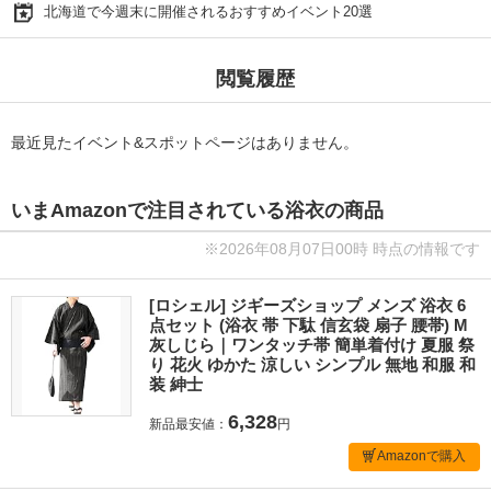
北海道で今週末に開催されるおすすめイベント20選
閲覧履歴
最近見たイベント&スポットページはありません。
いまAmazonで注目されている浴衣の商品
※2026年08月07日00時 時点の情報です
[ロシェル] ジギーズショップ メンズ 浴衣 6
点セット (浴衣 帯 下駄 信玄袋 扇子 腰帯) M
灰しじら｜ワンタッチ帯 簡単着付け 夏服 祭
り 花火 ゆかた 涼しい シンプル 無地 和服 和
装 紳士
6,328
新品最安値：
円
Amazonで購入