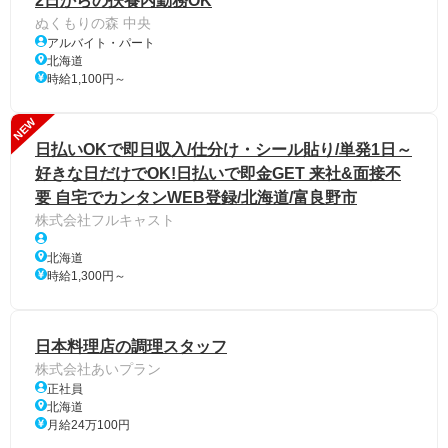
2日からの扶養内勤務OK
ぬくもりの森 中央
アルバイト・パート
北海道
時給1,100円～
NEW
日払いOKで即日収入/仕分け・シール貼り/単発1日～
好きな日だけでOK!日払いで即金GET 来社&面接不
要 自宅でカンタンWEB登録/北海道/富良野市
株式会社フルキャスト
北海道
時給1,300円～
日本料理店の調理スタッフ
株式会社あいプラン
正社員
北海道
月給24万100円