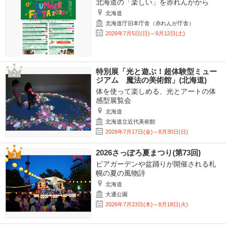
北海道の「楽しい」を赤れんがから
北海道
北海道庁旧本庁舎（赤れんが庁舎）
2026年7月5日(日)～9月12日(土)
特別展「光と遊ぶ！超体験型ミュー
ジアム 魔法の美術館」(北海道)
体を使って楽しめる、光とアートの体
感型展覧会
北海道
北海道立近代美術館
2026年7月17日(金)～8月30日(日)
2026さっぽろ夏まつり(第73回)
ビアガーデンや盆踊りが開催される札
幌の夏の風物詩
北海道
大通公園
2026年7月23日(木)～8月18日(火)