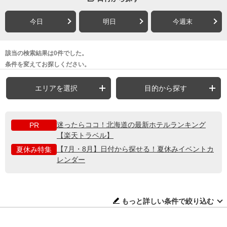
今日
明日
今週末
該当の検索結果は0件でした。
条件を変えてお探しください。
エリアを選択
目的から探す
迷ったらココ！北海道の最新ホテルランキング
PR
【楽天トラベル】
【7月・8月】日付から探せる！夏休みイベントカ
夏休み特集
レンダー
もっと詳しい条件で絞り込む