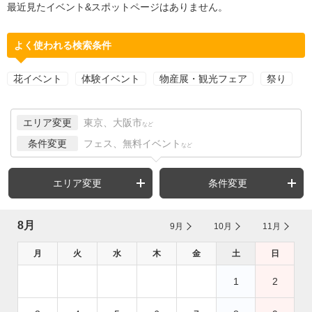
最近見たイベント&スポットページはありません。
よく使われる検索条件
花イベント
体験イベント
物産展・観光フェア
祭り
エリア変更
東京、大阪市
など
条件変更
フェス、無料イベント
など
エリア変更
条件変更
8月
9月
10月
11月
月
火
水
木
金
土
日
1
2