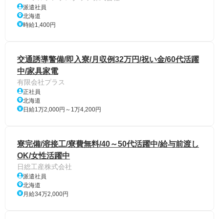
派遣社員
北海道
時給1,400円
交通誘導警備/即入寮/月収例32万円/祝い金/60代活躍
中/家具家電
有限会社プラス
正社員
北海道
日給1万2,000円～1万4,200円
寮完備/溶接工/寮費無料/40～50代活躍中/給与前渡し
OK/女性活躍中
日総工産株式会社
派遣社員
北海道
月給34万2,000円