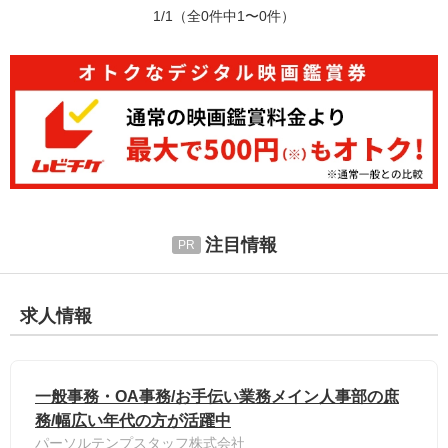
1/1
（全0件中1〜0件）
注目情報
求人情報
一般事務・OA事務/お手伝い業務メイン人事部の庶
務/幅広い年代の方が活躍中
パーソルテンプスタッフ株式会社