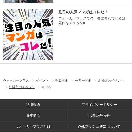
注目の人気マンガはコレだ！
ウォーカープラスで今一番読まれている話
題作をチェック!!
ウォーカープラス
イベント
明日開催
午前中開催
北海道のイベント
札幌市のイベント
食べる
利用規約
プライバシーポリシー
推奨環境
お問い合わせ
ウォーカープラスとは
Webプッシュ通知について