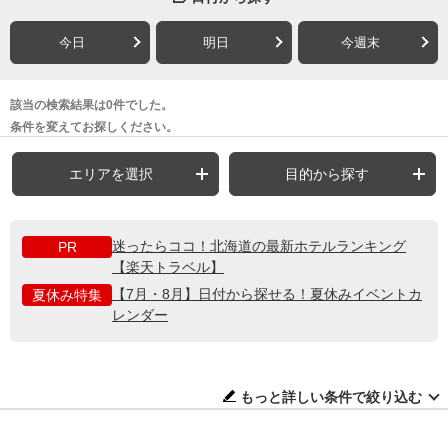
今日
明日
今週末
該当の検索結果は0件でした。
条件を変えてお探しください。
エリアを選択
目的から探す
迷ったらココ！北海道の最新ホテルランキング
PR
【楽天トラベル】
【7月・8月】日付から探せる！夏休みイベントカ
夏休み特集
レンダー
もっと詳しい条件で絞り込む