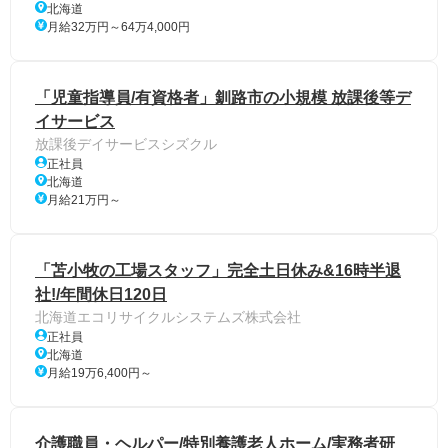
北海道
月給32万円～64万4,000円
「児童指導員/有資格者」釧路市の小規模 放課後等デ
イサービス
放課後デイサービスシズクル
正社員
北海道
月給21万円～
「苫小牧の工場スタッフ」完全土日休み&16時半退
社!/年間休日120日
北海道エコリサイクルシステムズ株式会社
正社員
北海道
月給19万6,400円～
介護職員・ヘルパー/特別養護老人ホーム/実務者研