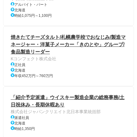
アルバイト・パート
北海道
時給1,075円～1,100円
焼きたてチーズタルト/札幌農学校でおなじみ/製造マ
ネージャー・洋菓子メーカー「きのとや」グループ/
食品製造リーダー
Kコンフェクト株式会社
正社員
北海道
年収452万円～760万円
「紹介予定派遣」ウイスキー製造企業の総務事務/土
日祝休み・長期休暇あり
株式会社ジャパンクリエイト北日本事業統括部
派遣社員
北海道
時給1,350円