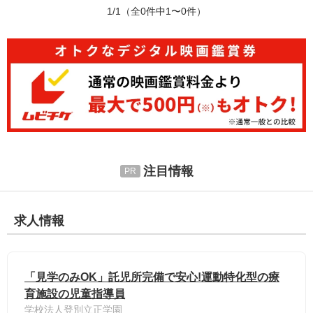
1/1
（全0件中1〜0件）
注目情報
求人情報
「見学のみOK」託児所完備で安心!運動特化型の療
育施設の児童指導員
学校法人登別立正学園