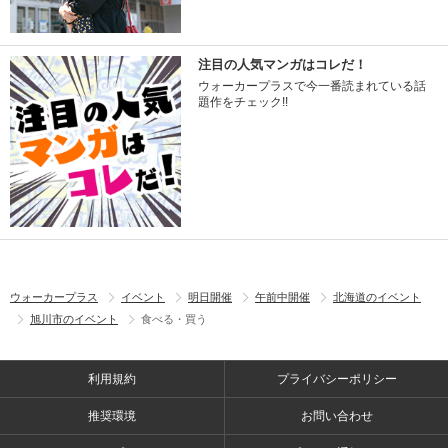
注目の人気マンガはコレだ！
ウォーカープラスで今一番読まれている話
題作をチェック!!
ウォーカープラス
イベント
明日開催
午前中開催
北海道のイベント
旭川市のイベント
食べる・買う
利用規約
プライバシーポリシー
推奨環境
お問い合わせ