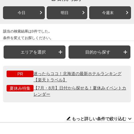
今日
明日
今週末
該当の検索結果は0件でした。
条件を変えてお探しください。
エリアを選択
目的から探す
迷ったらココ！北海道の最新ホテルランキング
PR
【楽天トラベル】
【7月・8月】日付から探せる！夏休みイベントカ
夏休み特集
レンダー
もっと詳しい条件で絞り込む