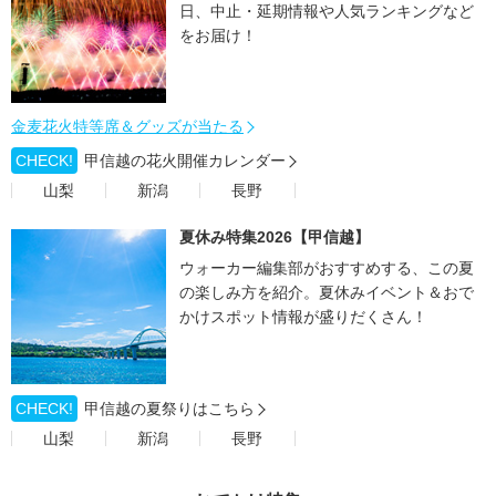
日、中止・延期情報や人気ランキングなど
をお届け！
金麦花火特等席＆グッズが当たる
CHECK!
甲信越の花火開催カレンダー
山梨
新潟
長野
夏休み特集2026【甲信越】
ウォーカー編集部がおすすめする、この夏
の楽しみ方を紹介。夏休みイベント＆おで
かけスポット情報が盛りだくさん！
CHECK!
甲信越の夏祭りはこちら
山梨
新潟
長野