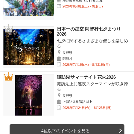
海野町商店街（歩行者天国）
2026年8月8日(土)・9日(日)
日本一の星空 阿智村七夕まつり
2026
七夕に関するさまざまな催しを楽しめ
る
長野県
阿智村
2026年7月1日(水)～8月31日(月)
諏訪湖サマーナイト花火2026
諏訪湖上に連夜スターマインが咲き誇
る
長野県
上諏訪温泉諏訪湖上
2026年7月24日(金)～8月23日(日)
4位以下のイベントを見る