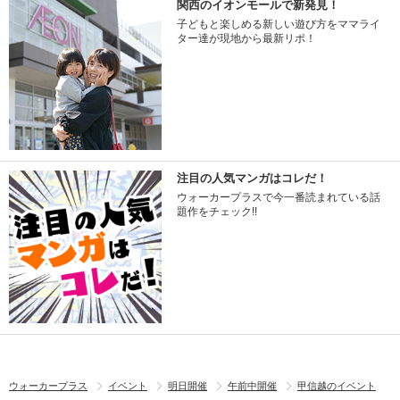
関西のイオンモールで新発見！
子どもと楽しめる新しい遊び方をママライ
ター達が現地から最新リポ！
注目の人気マンガはコレだ！
ウォーカープラスで今一番読まれている話
題作をチェック!!
ウォーカープラス
イベント
明日開催
午前中開催
甲信越のイベント