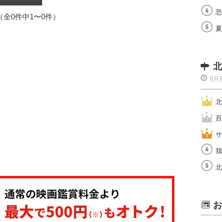
恐
1（全0件中1〜0件）
夏
北
8月
北
百
サ
我
北
お