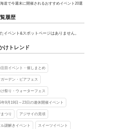
海道で今週末に開催されるおすすめイベント20選
覧履歴
たイベント&スポットページはありません。
かけトレンド
の注目イベント・催しまとめ
アガーデン・ビアフェス
かけ祭り・ウォーターフェス
26年9月19日～23日の連休開催イベント
夕まつり
アジサイの見頃
アル謎解きイベント
スイーツイベント