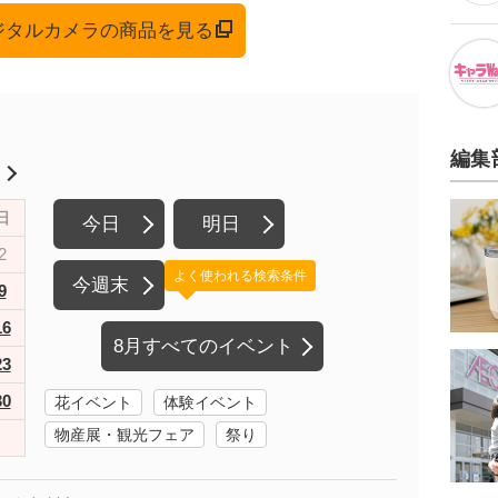
デジタルカメラの商品を見る
編集
月
日
今日
明日
2
よく使われる検索条件
今週末
9
16
8月すべてのイベント
23
30
花イベント
体験イベント
物産展・観光フェア
祭り