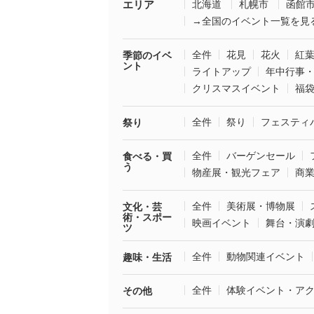
エリア
北海道
札幌市
函館
→全国のイベント一覧を見
全件
花見
花火
紅
季節のイベ
ント
ライトアップ
年中行事
クリスマスイベント
福
全件
祭り
フェスティ
祭り
全件
バーゲンセール
食べる・買
う
物産展・観光フェア
商
全件
美術展・博物展
文化・芸
術・スポー
映画イベント
舞台・演
ツ
全件
動物関連イベント
趣味・生活
全件
体験イベント・ア
その他