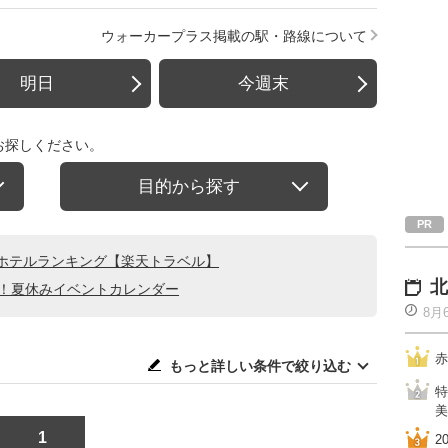
ウォーカープラス掲載の駅・路線について
明日
今週末
お探しください。
目的から探す
ホテルランキング【楽天トラベル】
北
る！夏休みイベントカレンダー
8月
赤
もっと詳しい条件で絞り込む
特
美
1
2