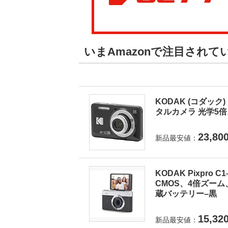
いまAmazonで注目され
KODAK (コダック) 
タルカメラ 光学5倍ズ
23,80
新品最安値：
KODAK Pixpro
CMOS、4倍ズーム
蔵バッテリー–黒
15,32
新品最安値：