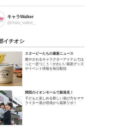
キャラWalker
@chara_walker_
部イチオシ
スヌーピーたちの最新ニュース
癒やされるキャラクターアイテムでほ
っと一息つこう！かわいい最新グッズ
やイベント情報を毎日配信
関西のイオンモールで新発見！
子どもと楽しめる新しい遊び方をママ
ライター達が現地から最新リポ！