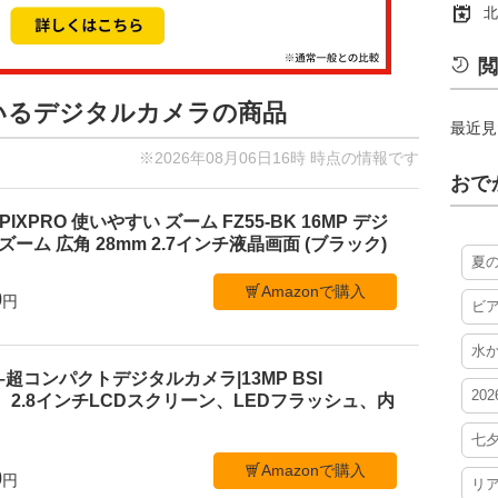
北
閲
ているデジタルカメラの商品
最近見
※2026年08月06日16時 時点の情報です
おで
PIXPRO 使いやすい ズーム FZ55-BK 16MP デジ
ーム 広角 28mm 2.7インチ液晶画面 (ブラック)
夏
Amazonで購入
0
円
ビ
水
 C1–超コンパクトデジタルカメラ|13MP BSI
20
、2.8インチLCDスクリーン、LEDフラッシュ、内
七
Amazonで購入
0
円
リ