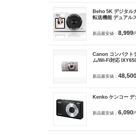
Beho 5K デジタ
転送機能 デュアルス
8,999
新品最安値：
Canon コンパクト
ム/Wi-Fi対応 IXY6
48,50
新品最安値：
Kenko ケンコー デ
6,090
新品最安値：