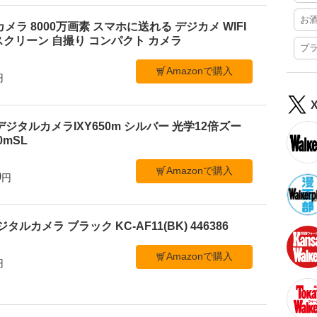
お
ルカメラ 8000万画素 スマホに送れる デジカメ WIFI
クリーン 自撮り コンパクト カメラ
プ
Amazonで購入
円
デジタルカメラIXY650m シルバー 光学12倍ズー
50mSL
Amazonで購入
0
円
ジタルカメラ ブラック KC-AF11(BK) 446386
Amazonで購入
円