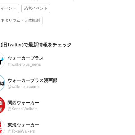
酒イベント
恐竜イベント
ラネタリウム・天体観測
X(旧Twitter)で最新情報をチェック
ウォーカープラス
@walkerplus_news
ウォーカープラス漫画部
@walkerpluscomic
関西ウォーカー
@KansaiWalkers
東海ウォーカー
@TokaiWalkers