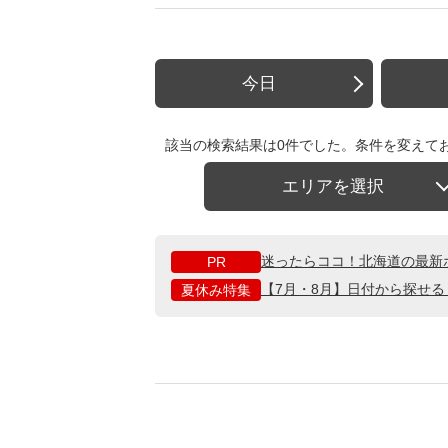
今日
該当の検索結果は0件でした。条件を変えて
エリアを選択
迷ったらココ！北海道の最新
PR
【7月・8月】日付から探せ
夏休み特集