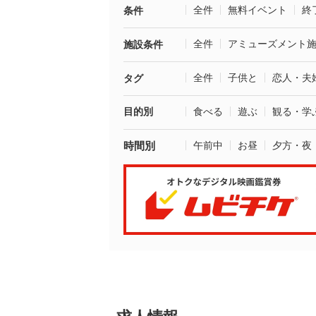
全件
無料イベント
終
条件
全件
アミューズメント
施設条件
全件
子供と
恋人・夫
タグ
目的別
食べる
遊ぶ
観る・学
時間別
午前中
お昼
夕方・夜