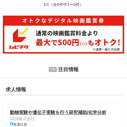
1/1
（全0件中1〜0件）
注目情報
求人情報
動物実験や遺伝子実験を行う研究補助/化学分析
WDB株式会社
派遣社員