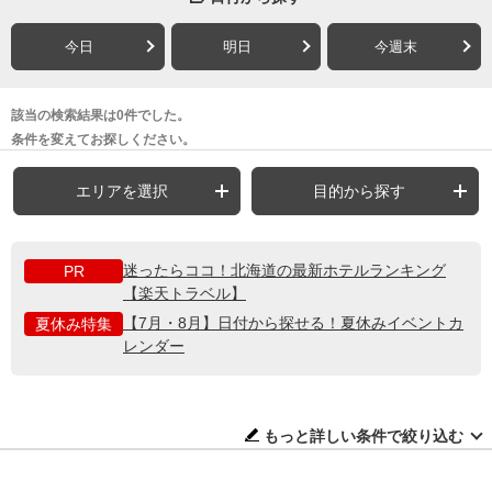
今日
明日
今週末
該当の検索結果は0件でした。
条件を変えてお探しください。
エリアを選択
目的から探す
迷ったらココ！北海道の最新ホテルランキング
PR
【楽天トラベル】
【7月・8月】日付から探せる！夏休みイベントカ
夏休み特集
レンダー
もっと詳しい条件で絞り込む