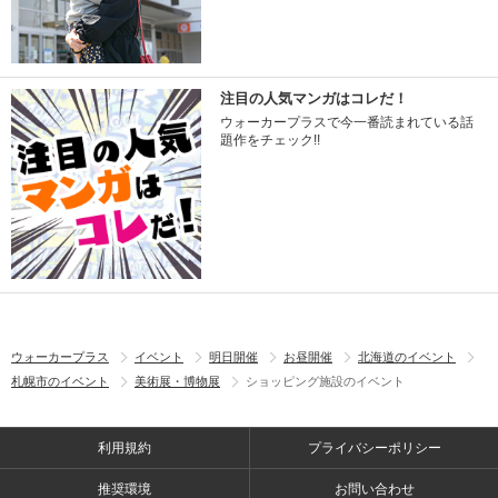
注目の人気マンガはコレだ！
ウォーカープラスで今一番読まれている話
題作をチェック!!
ウォーカープラス
イベント
明日開催
お昼開催
北海道のイベント
札幌市のイベント
美術展・博物展
ショッピング施設のイベント
利用規約
プライバシーポリシー
推奨環境
お問い合わせ