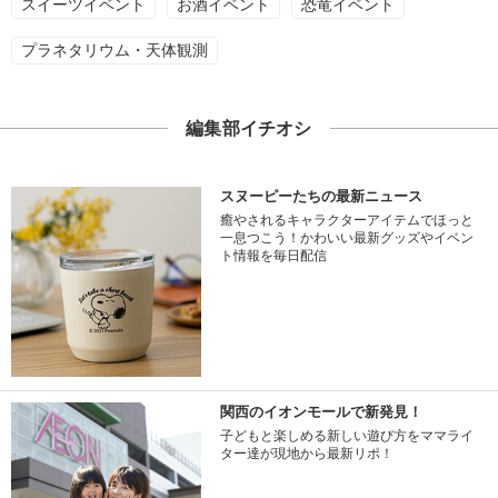
スイーツイベント
お酒イベント
恐竜イベント
プラネタリウム・天体観測
編集部イチオシ
スヌーピーたちの最新ニュース
癒やされるキャラクターアイテムでほっと
一息つこう！かわいい最新グッズやイベン
ト情報を毎日配信
関西のイオンモールで新発見！
子どもと楽しめる新しい遊び方をママライ
ター達が現地から最新リポ！