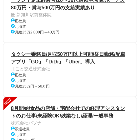
ープン予定未経験可/20〜30代活躍中/初回ボーナス
80万円・賞与500万円の支給実績あり
匠 新旭川駅前整体院
正社員
北海道
月給25万2,000円～40万円
タクシー乗務員/月収50万円以上可能/昼日勤務/配車
アプリ「GO」「DiDi」「Uber」導入
まこと交通株式会社
正社員
北海道
月給25万円～50万円
NEW
8月開始/食品の店舗・宅配会社での経理アシスタン
トのお仕事/未経験OK/残業なし/経理/一般事務
株式会社パソナ
派遣社員
北海道