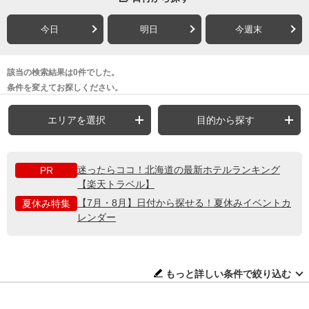
今日
明日
今週末
該当の検索結果は0件でした。
条件を変えてお探しください。
エリアを選択
目的から探す
迷ったらココ！北海道の最新ホテルランキング
PR
【楽天トラベル】
【7月・8月】日付から探せる！夏休みイベントカ
夏休み特集
レンダー
もっと詳しい条件で絞り込む