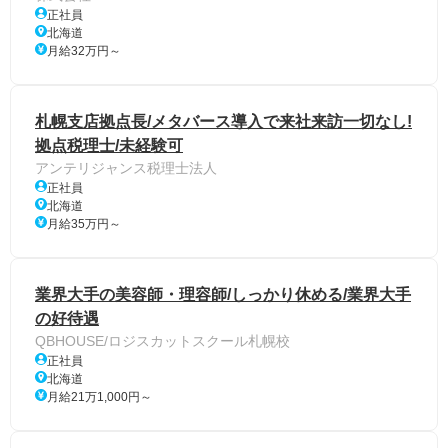
正社員
北海道
月給32万円～
札幌支店拠点長/メタバース導入で来社来訪一切なし!
拠点税理士/未経験可
アンテリジャンス税理士法人
正社員
北海道
月給35万円～
業界大手の美容師・理容師/しっかり休める/業界大手
の好待遇
QBHOUSE/ロジスカットスクール札幌校
正社員
北海道
月給21万1,000円～