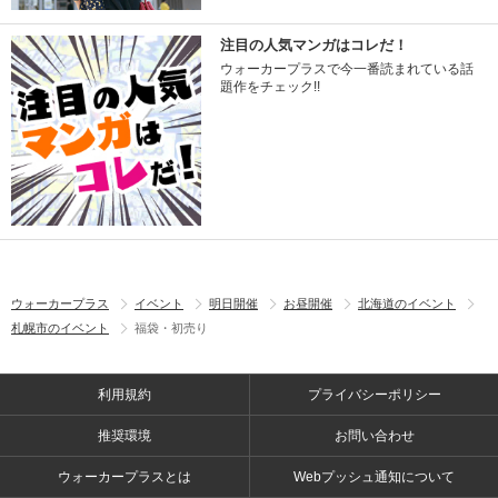
注目の人気マンガはコレだ！
ウォーカープラスで今一番読まれている話
題作をチェック!!
ウォーカープラス
イベント
明日開催
お昼開催
北海道のイベント
札幌市のイベント
福袋・初売り
利用規約
プライバシーポリシー
推奨環境
お問い合わせ
ウォーカープラスとは
Webプッシュ通知について