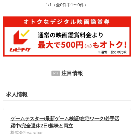
1/1
（全0件中1〜0件）
注目情報
求人情報
ゲームテスター/最新ゲーム検証/在宅ワーク/若手活
躍中/完全週休2日/趣味と両立
株式会社warabar