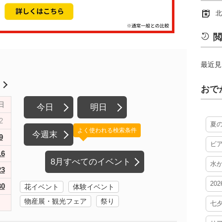
北
閲
最近見
月
おで
日
今日
明日
2
夏
よく使われる検索条件
今週末
9
ビ
16
8月すべてのイベント
水
23
20
30
花イベント
体験イベント
物産展・観光フェア
祭り
七