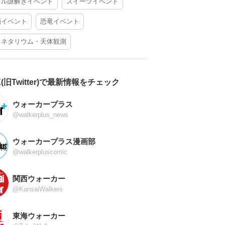
アル謎解きイベント
スイーツイベント
酒イベント
恐竜イベント
ラネタリウム・天体観測
X(旧Twitter)で最新情報をチェック
ウォーカープラス
@walkerplus_news
ウォーカープラス漫画部
@walkerpluscomic
関西ウォーカー
@KansaiWalkers
東海ウォーカー