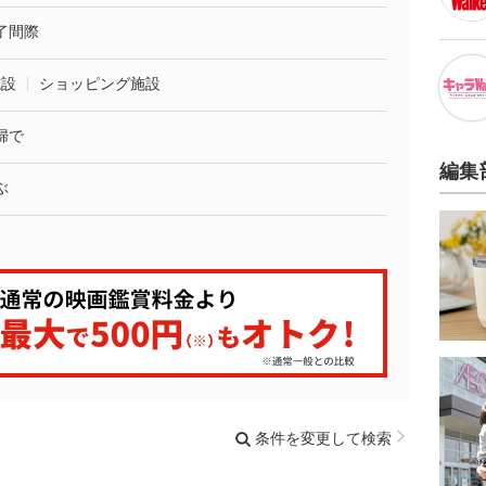
了間際
施設
ショッピング施設
婦で
編集
ぶ
条件を変更して検索