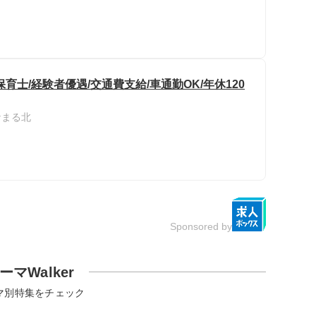
士/経験者優遇/交通費支給/車通勤OK/年休120
なまる北
Sponsored by
ーマWalker
マ別特集をチェック