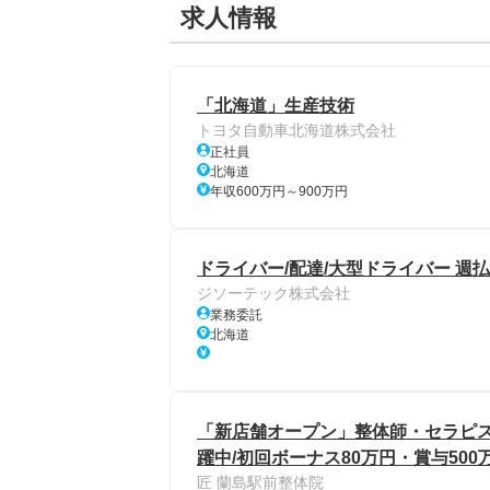
求人情報
「北海道」生産技術
トヨタ自動車北海道株式会社
正社員
北海道
年収600万円～900万円
ドライバー/配達/大型ドライバー 週払
ジソーテック株式会社
業務委託
北海道
「新店舗オープン」整体師・セラピスト
躍中/初回ボーナス80万円・賞与50
匠 蘭島駅前整体院