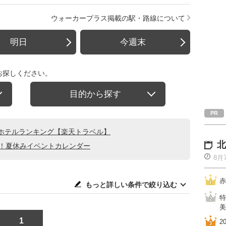
ウォーカープラス掲載の駅・路線について
明日
今週末
お探しください。
目的から探す
ホテルランキング【楽天トラベル】
北
る！夏休みイベントカレンダー
8月
赤
もっと詳しい条件で絞り込む
特
美
1
2