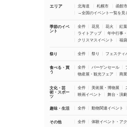
エリア
北海道
札幌市
函館
→全国のイベント一覧を見
全件
花見
花火
紅
季節のイベ
ント
ライトアップ
年中行事
クリスマスイベント
福
全件
祭り
フェスティ
祭り
全件
バーゲンセール
食べる・買
う
物産展・観光フェア
商
全件
美術展・博物展
文化・芸
術・スポー
映画イベント
舞台・演
ツ
全件
動物関連イベント
趣味・生活
全件
体験イベント・ア
その他