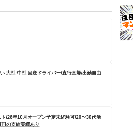
い 大型·中型 回送ドライバー/直行直帰/出勤自由
/26年10月オープン予定未経験可/20〜30代活
0万円の支給実績あり