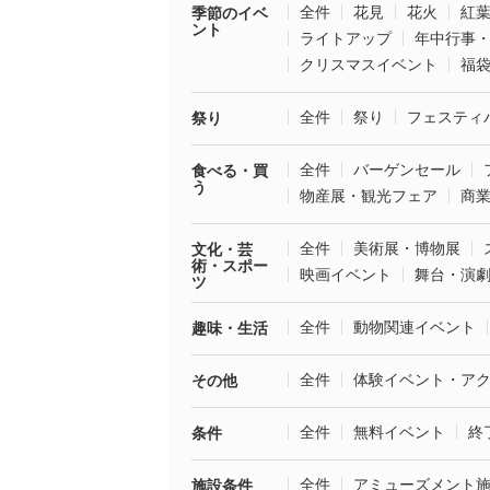
全件
花見
花火
紅
季節のイベ
ント
ライトアップ
年中行事
クリスマスイベント
福
全件
祭り
フェスティ
祭り
全件
バーゲンセール
食べる・買
う
物産展・観光フェア
商
全件
美術展・博物展
文化・芸
術・スポー
映画イベント
舞台・演
ツ
全件
動物関連イベント
趣味・生活
全件
体験イベント・ア
その他
全件
無料イベント
終
条件
全件
アミューズメント
施設条件