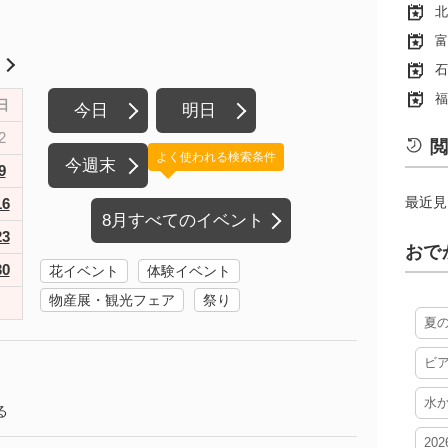
北
富
月
石
福
日
今日
明日
2
閲
よく使われる検索条件
今週末
9
最近見
16
8月すべてのイベント
23
おで
30
花イベント
体験イベント
物産展・観光フェア
祭り
夏
ビ
水
る
20