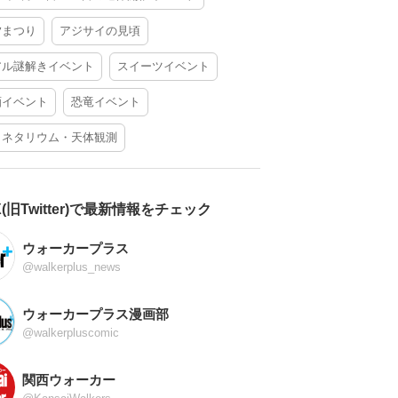
夕まつり
アジサイの見頃
アル謎解きイベント
スイーツイベント
酒イベント
恐竜イベント
ラネタリウム・天体観測
X(旧Twitter)で最新情報をチェック
ウォーカープラス
@walkerplus_news
ウォーカープラス漫画部
@walkerpluscomic
関西ウォーカー