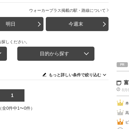
ウォーカープラス掲載の駅・路線について
明日
今週末
お探しください。
目的から探す
もっと詳しい条件で絞り込む
富
8月
1
本
1（全0件中1〜0件）
高
ビ