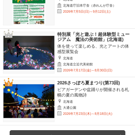
北海道庁旧本庁舎（赤れんが庁舎）
2026年7月5日(日)～9月12日(土)
特別展「光と遊ぶ！超体験型ミュー
ジアム 魔法の美術館」(北海道)
体を使って楽しめる、光とアートの体
感型展覧会
北海道
北海道立近代美術館
2026年7月17日(金)～8月30日(日)
2026さっぽろ夏まつり(第73回)
ビアガーデンや盆踊りが開催される札
幌の夏の風物詩
北海道
大通公園
2026年7月23日(木)～8月18日(火)