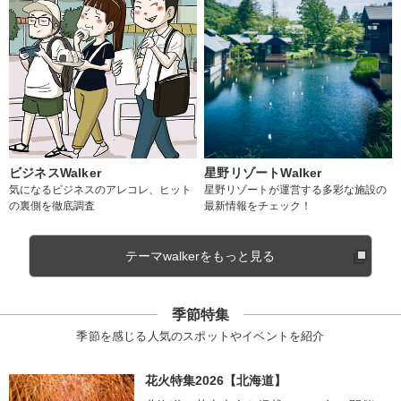
ビジネスWalker
星野リゾートWalker
気になるビジネスのアレコレ、ヒット
星野リゾートが運営する多彩な施設の
の裏側を徹底調査
最新情報をチェック！
テーマwalkerをもっと見る
季節特集
季節を感じる人気のスポットやイベントを紹介
花火特集2026【北海道】