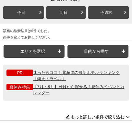
今日
明日
今週末
該当の検索結果は0件でした。
条件を変えてお探しください。
エリアを選択
目的から探す
迷ったらココ！北海道の最新ホテルランキング
PR
【楽天トラベル】
【7月・8月】日付から探せる！夏休みイベントカ
夏休み特集
レンダー
もっと詳しい条件で絞り込む