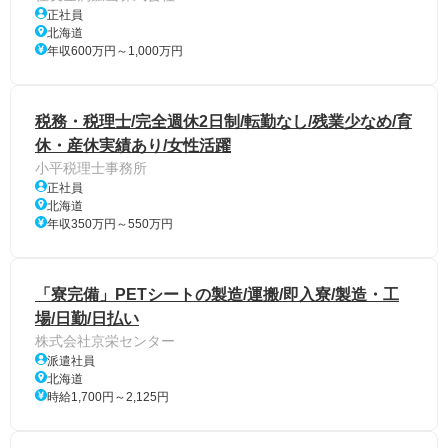
正社員
北海道
年収600万円～1,000万円
税務・税理士/完全週休2日制/転勤なし/残業少なめ/育
休・産休実績あり/女性活躍
小平税理士事務所
正社員
北海道
年収350万円～550万円
「寮完備」PETシートの製造/運搬/即入寮/製造・工
場/日勤/日払い
株式会社京栄センター
派遣社員
北海道
時給1,700円～2,125円