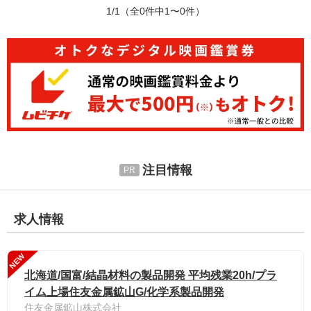
1/1
（全0件中1〜0件）
注目情報
求人情報
NEW
北海道/国富/結晶材料の製品開発 平均残業20h/プラ
イム上場住友金属鉱山G/化学系製品開発
住友金属鉱山株式会社