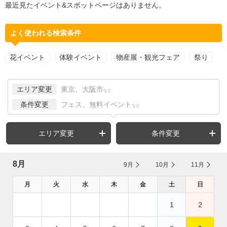
最近見たイベント&スポットページはありません。
よく使われる検索条件
花イベント
体験イベント
物産展・観光フェア
祭り
エリア変更
東京、大阪市
など
条件変更
フェス、無料イベント
など
エリア変更
条件変更
8月
9月
10月
11月
月
火
水
木
金
土
日
1
2