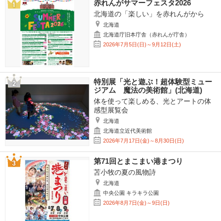
赤れんがサマーフェスタ2026
北海道の「楽しい」を赤れんがから
北海道
北海道庁旧本庁舎（赤れんが庁舎）
2026年7月5日(日)～9月12日(土)
特別展「光と遊ぶ！超体験型ミュー
ジアム 魔法の美術館」(北海道)
体を使って楽しめる、光とアートの体
感型展覧会
北海道
北海道立近代美術館
2026年7月17日(金)～8月30日(日)
第71回とまこまい港まつり
苫小牧の夏の風物詩
北海道
中央公園 キラキラ公園
2026年8月7日(金)～9日(日)