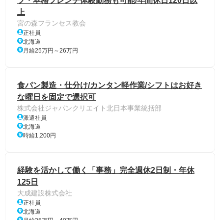
フ・本格フレンチ体験勤務も可能/年間休日120日以
上
宮の森フランセス教会
正社員
北海道
月給25万円～26万円
食パン製造・仕分け/カンタン軽作業/シフトはお好き
な曜日を固定で選択可
株式会社ジャパンクリエイト北日本事業統括部
派遣社員
北海道
時給1,200円
経験を活かして働く「事務」完全週休2日制・年休
125日
大成建設株式会社
正社員
北海道