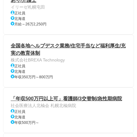
あり/介護士
イリーゼ札幌屯田
正社員
北海道
月給～26万2,250円
全国各地ヘルプデスク業務/住宅手当など福利厚生/充
実の教育体制
株式会社BREXA Technology
正社員
北海道
年収350万円～800万円
「年収500万円以上可」看護師/3交替制/急性期病院
社会医療法人北楡会 札幌北楡病院
正社員
北海道
年収500万円～