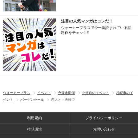
注目の人気マンガはコレだ！
ウォーカープラスで今一番読まれている話
題作をチェック!!
ウォーカープラス
イベント
今週末開催
北海道のイベント
札幌市のイ
ベント
バーゲンセール
恋人と・夫婦で
利用規約
プライバシーポリシー
推奨環境
お問い合わせ