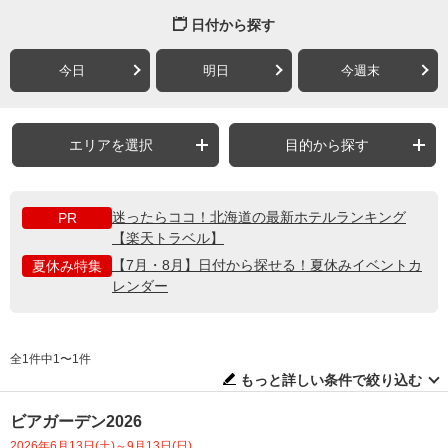
日付から探す
今日
明日
今週末
エリアを選択
目的から探す
迷ったらココ！北海道の最新ホテルランキング
PR
【楽天トラベル】
【7月・8月】日付から探せる！夏休みイベントカ
夏休み特集
レンダー
全1件中1〜1件
もっと詳しい条件で絞り込む
ビアガーデン2026
2026年6月13日(土)～9月13日(日)