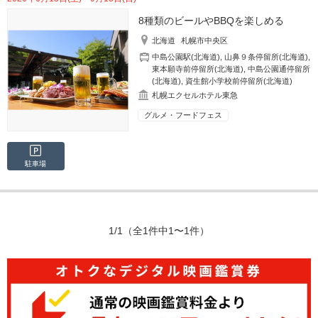
8種類のビールやBBQを楽しめる
北海道
札幌市中央区
中島公園駅(北海道)
,
山鼻９条停留所(北海道)
,
東本願寺前停留所(北海道)
,
中島公園通停留所
(北海道)
,
資生館小学校前停留所(北海道)
札幌エクセルホテル東急
グルメ・フードフェス
駐車場
1/1
（全1件中1〜1件）