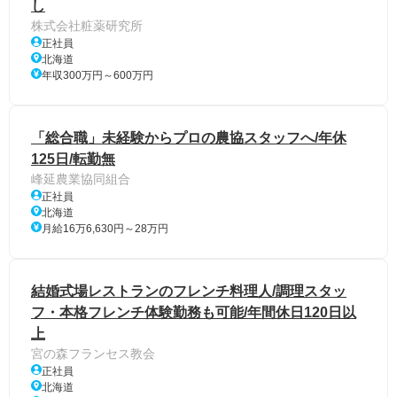
し
株式会社粧薬研究所
正社員
北海道
年収300万円～600万円
「総合職」未経験からプロの農協スタッフへ/年休
125日/転勤無
峰延農業協同組合
正社員
北海道
月給16万6,630円～28万円
結婚式場レストランのフレンチ料理人/調理スタッ
フ・本格フレンチ体験勤務も可能/年間休日120日以
上
宮の森フランセス教会
正社員
北海道