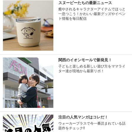
スヌーピーたちの最新ニュース
癒やされるキャラクターアイテムでほっと
一息つこう！かわいい最新グッズやイベン
ト情報を毎日配信
関西のイオンモールで新発見！
子どもと楽しめる新しい遊び方をママライ
ター達が現地から最新リポ！
注目の人気マンガはコレだ！
ウォーカープラスで今一番読まれている話
題作をチェック!!