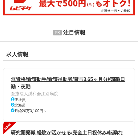
注目情報
求人情報
無資格/看護助手/看護補助者/賞与3.65ヶ月分/病院/日
勤・夜勤
医療法人渓和会江別病院
正社員
北海道
月給20万3,100円～
NEW
研究開発職 経験が活かせる/完全土日祝休み/転勤な