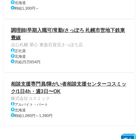
北海道
時給1,300円～
調理師/早期入職可/常勤/さっぽろ 札幌市営地下鉄東
豊線
点心札幌 翠心 東急百貨店さっぽろ店
正社員
北海道
月給25万654円
相談支援専門員/障がい者相談支援センターコスミッ
ク/1日4h・週3日〜OK
株式会社コスミック
アルバイト・パート
北海道
時給1,080円～1,390円