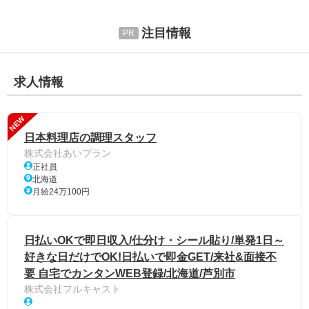
注目情報
求人情報
NEW
日本料理店の調理スタッフ
株式会社あいプラン
正社員
北海道
月給24万100円
日払いOKで即日収入/仕分け・シール貼り/単発1日～
好きな日だけでOK!日払いで即金GET/来社&面接不
要 自宅でカンタンWEB登録/北海道/芦別市
株式会社フルキャスト