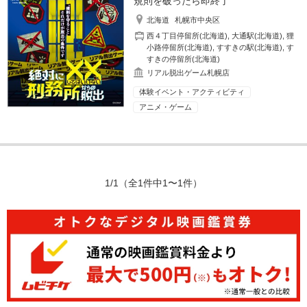
規則を破ったら即終了
北海道
札幌市中央区
西４丁目停留所(北海道)
,
大通駅(北海道)
,
狸
小路停留所(北海道)
,
すすきの駅(北海道)
,
す
すきの停留所(北海道)
リアル脱出ゲーム札幌店
体験イベント・アクティビティ
アニメ・ゲーム
1/1
（全1件中1〜1件）