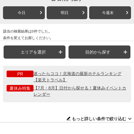
今日
明日
今週末
該当の検索結果は0件でした。
条件を変えてお探しください。
エリアを選択
目的から探す
迷ったらココ！北海道の最新ホテルランキング
PR
【楽天トラベル】
【7月・8月】日付から探せる！夏休みイベントカ
夏休み特集
レンダー
もっと詳しい条件で絞り込む