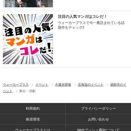
注目の人気マンガはコレだ！
ウォーカープラスで今一番読まれている話
題作をチェック!!
ウォーカープラス
イベント
今週末開催
北海道のイベント
函館市のイ
ベント
舞台・演劇
利用規約
プライバシーポリシー
推奨環境
お問い合わせ
ウォーカープラスとは
Webプッシュ通知について