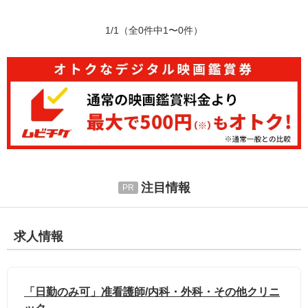
1/1
（全0件中1〜0件）
注目情報
求人情報
「日勤のみ可」准看護師/内科・外科・その他クリニ