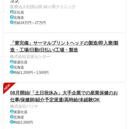
ック
医療法人社団山田 緑ヶ岡クリニック
正社員
北海道
月給24万円～27万円
「寮完備」サーマルプリントヘッドの製造/即入寮/製
造・工場/日勤/日払い/工場・製造
株式会社京栄センター
派遣社員
北海道
時給1,200円～1,500円
NEW
08月開始/「土日祝休み」大手企業での産業保健のお
仕事/保健師/紹介予定派遣/高時給/未経験OK
株式会社パソナ
派遣社員
北海道
時給2,200円