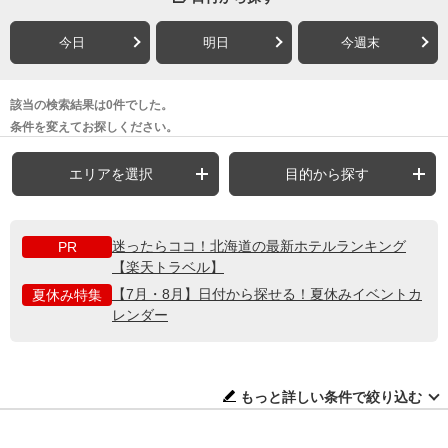
今日
明日
今週末
該当の検索結果は0件でした。
条件を変えてお探しください。
エリアを選択
目的から探す
迷ったらココ！北海道の最新ホテルランキング
PR
【楽天トラベル】
【7月・8月】日付から探せる！夏休みイベントカ
夏休み特集
レンダー
もっと詳しい条件で絞り込む