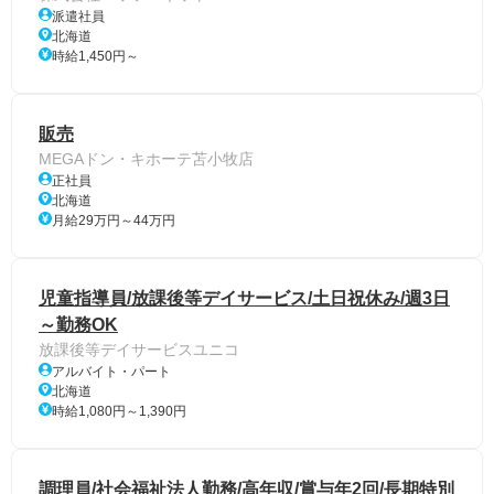
派遣社員
北海道
時給1,450円～
販売
MEGAドン・キホーテ苫小牧店
正社員
北海道
月給29万円～44万円
児童指導員/放課後等デイサービス/土日祝休み/週3日
～勤務OK
放課後等デイサービスユニコ
アルバイト・パート
北海道
時給1,080円～1,390円
調理員/社会福祉法人勤務/高年収/賞与年2回/長期特別