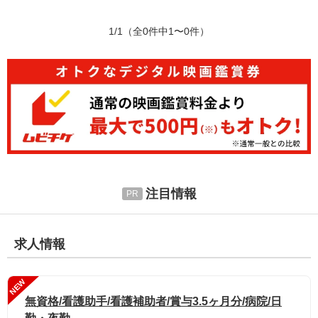
1/1
（全0件中1〜0件）
注目情報
求人情報
NEW
無資格/看護助手/看護補助者/賞与3.5ヶ月分/病院/日