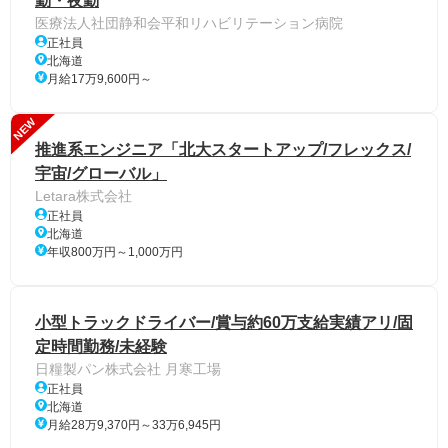
勤・夜勤
医療法人社団静和会平和リハビリテーション病院
正社員
北海道
月給17万9,600円～
NEW
推進系エンジニア「北大スタートアップ/フレックス/
宇宙/グローバル」
Letara株式会社
正社員
北海道
年収800万円～1,000万円
小型トラックドライバー/賞与約60万支給実績アリ/固
定時間勤務/未経験
日糧製パン株式会社 月寒工場
正社員
北海道
月給28万9,370円～33万6,945円