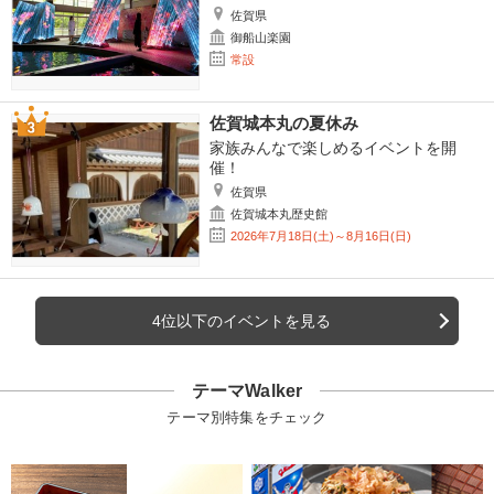
佐賀県
御船山楽園
常設
佐賀城本丸の夏休み
家族みんなで楽しめるイベントを開
催！
佐賀県
佐賀城本丸歴史館
2026年7月18日(土)～8月16日(日)
4位以下のイベントを見る
テーマWalker
テーマ別特集をチェック