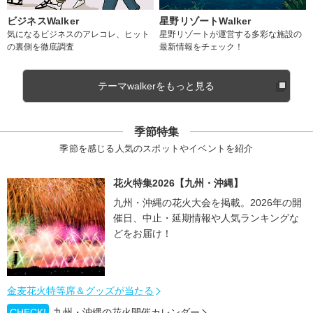
ビジネスWalker
星野リゾートWalker
気になるビジネスのアレコレ、ヒット
星野リゾートが運営する多彩な施設の
の裏側を徹底調査
最新情報をチェック！
テーマwalkerをもっと見る
季節特集
季節を感じる人気のスポットやイベントを紹介
花火特集2026【九州・沖縄】
九州・沖縄の花火大会を掲載。2026年の開
催日、中止・延期情報や人気ランキングな
どをお届け！
金麦花火特等席＆グッズが当たる
CHECK!
九州・沖縄の花火開催カレンダー