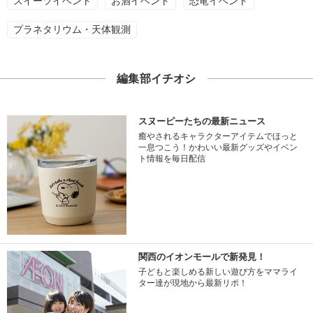
スイーツイベント
お酒イベント
恐竜イベント
プラネタリウム・天体観測
編集部イチオシ
スヌーピーたちの最新ニュース
癒やされるキャラクターアイテムでほっと
一息つこう！かわいい最新グッズやイベン
ト情報を毎日配信
関西のイオンモールで新発見！
子どもと楽しめる新しい遊び方をママライ
ター達が現地から最新リポ！