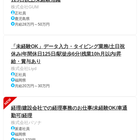
株式会社GUM
正社員
鹿児島県
月給28万円～50万円
「未経験OK」データ入力・タイピング業務/土日祝
休み/年間休日125日/駅徒歩6分!残業10h月以内/昇
給・賞与あり
株式会社Liyd
正社員
福岡県
月給20万円～30万円
NEW
経理/建設会社での経理事務のお仕事/未経験OK/車通
勤可/経理
株式会社パソナ
派遣社員
福岡県
時給1,370円