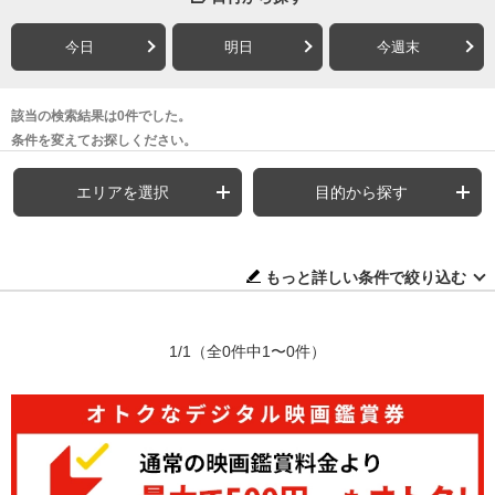
今日
明日
今週末
該当の検索結果は0件でした。
条件を変えてお探しください。
エリアを選択
目的から探す
もっと詳しい条件で絞り込む
1/1
（全0件中1〜0件）