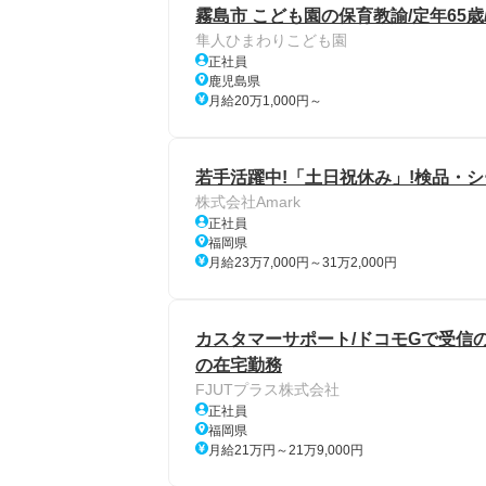
霧島市 こども園の保育教諭/定年65歳
隼人ひまわりこども園
正社員
鹿児島県
月給20万1,000円～
若手活躍中!「土日祝休み」!検品・シ
株式会社Amark
正社員
福岡県
月給23万7,000円～31万2,000円
カスタマーサポート/ドコモGで受信のみ
の在宅勤務
FJUTプラス株式会社
正社員
福岡県
月給21万円～21万9,000円