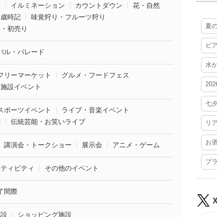
葉
イルミネーション
カウントダウン
花・自然
・歳時記
味覚狩り・フルーツ狩り
夏
袋・初売り
ビ
バル・パレード
水
フリーマーケット
グルメ・フードフェス
20
業施設イベント
七
スポーツイベント
ライブ・音楽イベント
劇
伝統芸能・お笑いライブ
リ
お
講演会・トークショー
展示会
アニメ・ゲーム
プ
クティビティ
その他のイベント
了間際
施設
ショッピング施設