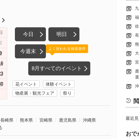
九
福
月
佐
日
今日
明日
長
2
熊
よく使われる検索条件
今週末
9
大
宮
16
8月すべてのイベント
鹿
23
選
30
花イベント
体験イベント
沖
物産展・観光フェア
祭り
閲
最近見
長崎県
熊本県
宮崎県
鹿児島県
沖縄県
る
おで