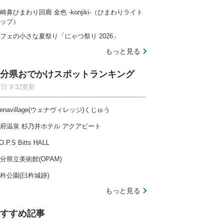
崎鼻ひまわり回廊 金色 -konjiki-（ひまわりライト
ップ）
フェの小さな夏祭り「にゃつ祭り 2026」
もっと見る
分県おでかけスポットランキング
7日 9:32更新
enavillage(ウェナヴィレッジ)くじゅう
府温泉 杉乃井ホテル アクアビート
O.P.S Bitts HALL
分県立美術館(OPAM)
杵公園(臼杵城跡)
もっと見る
すすめ記事