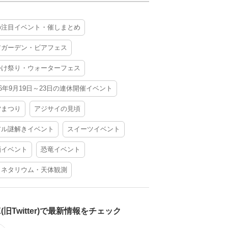
の注目イベント・催しまとめ
アガーデン・ビアフェス
かけ祭り・ウォーターフェス
26年9月19日～23日の連休開催イベント
夕まつり
アジサイの見頃
アル謎解きイベント
スイーツイベント
酒イベント
恐竜イベント
ラネタリウム・天体観測
X(旧Twitter)で最新情報をチェック