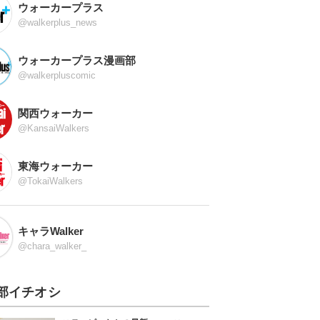
ウォーカープラス
@walkerplus_news
ウォーカープラス漫画部
@walkerpluscomic
関西ウォーカー
@KansaiWalkers
東海ウォーカー
@TokaiWalkers
キャラWalker
@chara_walker_
部イチオシ