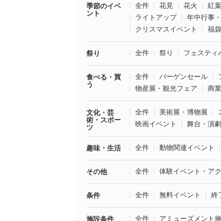
全件
花見
花火
紅
季節のイベ
ント
ライトアップ
年中行事
クリスマスイベント
福
全件
祭り
フェスティ
祭り
全件
バーゲンセール
食べる・買
う
物産展・観光フェア
商
全件
美術展・博物展
文化・芸
術・スポー
映画イベント
舞台・演
ツ
全件
動物関連イベント
趣味・生活
全件
体験イベント・ア
その他
全件
無料イベント
終
条件
全件
アミューズメント
施設条件