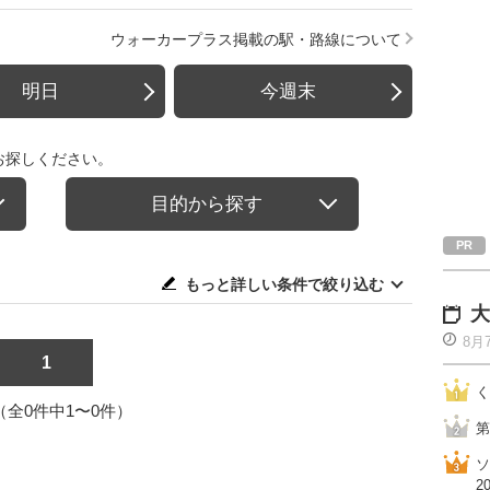
ウォーカープラス掲載の駅・路線について
明日
今週末
お探しください。
目的から探す
もっと詳しい条件で絞り込む
大
8月
1
く
1（全0件中1〜0件）
第
ソ
2