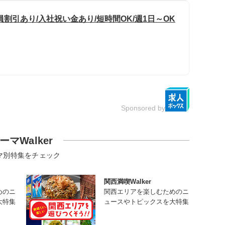
割引あり/入社祝い金あり/短時間OK/週1日～OK
Sponsored by
ーマWalker
マ別特集をチェック
関西満喫Walker
めのニ
関西エリアを楽しむためのニ
大特集
ュースやトピックスを大特集