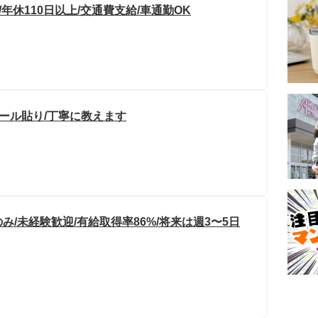
/年休110日以上/交通費支給/車通勤OK
ール貼り/丁寧に教えます
/未経験歓迎/有給取得率86%/将来は週3〜5日