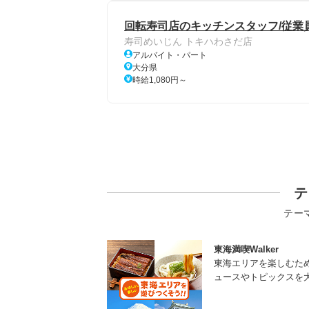
回転寿司店のキッチンスタッフ/従業員
寿司めいじん トキハわさだ店
アルバイト・パート
大分県
時給1,080円～
テ
テー
東海満喫Walker
東海エリアを楽しむた
ュースやトピックスを