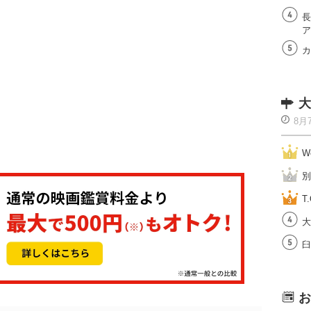
長
ア
カ
大
8月
W
別
T.
大
臼
お