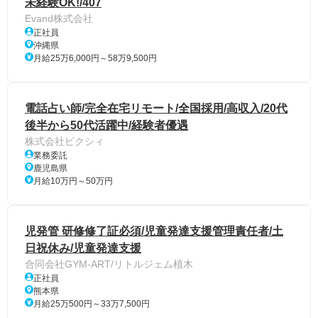
未経験OK!/407
Evand株式会社
正社員
沖縄県
月給25万6,000円～58万9,500円
電話占い師/完全在宅リモート/全国採用/高収入/20代
後半から50代活躍中/経験者優遇
株式会社ピクシィ
業務委託
鹿児島県
月給10万円～50万円
児発管 研修修了証必須/児童発達支援管理責任者/土
日祝休み/児童発達支援
合同会社GYM-ART/リトルジェム植木
正社員
熊本県
月給25万500円～33万7,500円