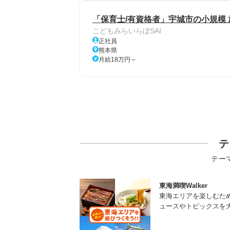
「保育士/有資格者」宇城市の小規模
こどもみらいらぼSAI
正社員
熊本県
月給18万円～
テ
テー
東海満喫Walker
東海エリアを楽しむた
ュースやトピックスを