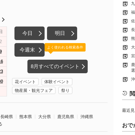
九
福
月
佐
長
日
今日
明日
熊
2
大
よく使われる検索条件
今週末
9
宮
16
鹿
8月すべてのイベント
選
23
沖
30
花イベント
体験イベント
物産展・観光フェア
祭り
閲
最近見
長崎県
熊本県
大分県
鹿児島県
沖縄県
る
おで