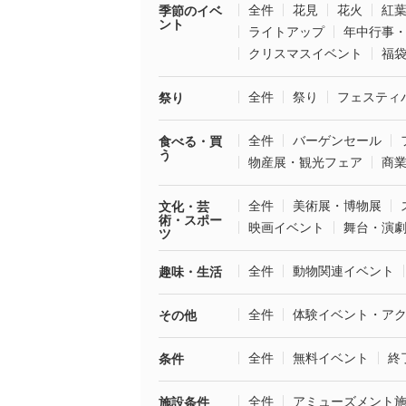
全件
花見
花火
紅
季節のイベ
ント
ライトアップ
年中行事
クリスマスイベント
福
全件
祭り
フェスティ
祭り
全件
バーゲンセール
食べる・買
う
物産展・観光フェア
商
全件
美術展・博物展
文化・芸
術・スポー
映画イベント
舞台・演
ツ
全件
動物関連イベント
趣味・生活
全件
体験イベント・ア
その他
全件
無料イベント
終
条件
全件
アミューズメント
施設条件