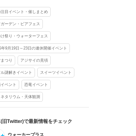
の注目イベント・催しまとめ
アガーデン・ビアフェス
かけ祭り・ウォーターフェス
26年9月19日～23日の連休開催イベント
夕まつり
アジサイの見頃
アル謎解きイベント
スイーツイベント
酒イベント
恐竜イベント
ラネタリウム・天体観測
X(旧Twitter)で最新情報をチェック
ウォーカープラス