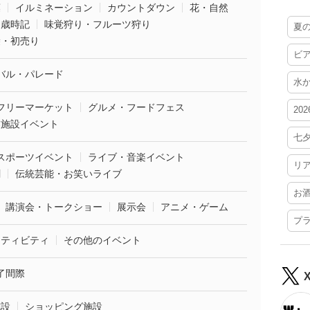
葉
イルミネーション
カウントダウン
花・自然
・歳時記
味覚狩り・フルーツ狩り
夏
袋・初売り
ビ
バル・パレード
水
フリーマーケット
グルメ・フードフェス
20
業施設イベント
七
スポーツイベント
ライブ・音楽イベント
リ
劇
伝統芸能・お笑いライブ
お
講演会・トークショー
展示会
アニメ・ゲーム
プ
クティビティ
その他のイベント
了間際
施設
ショッピング施設