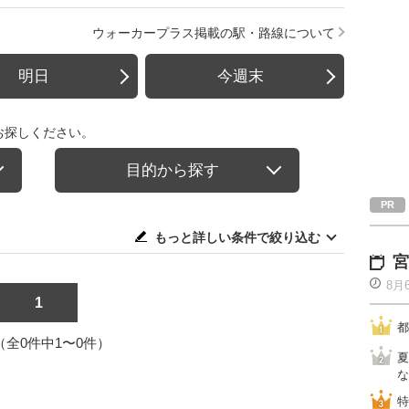
ウォーカープラス掲載の駅・路線について
明日
今週末
お探しください。
目的から探す
もっと詳しい条件で絞り込む
宮
8月
1
都
1（全0件中1〜0件）
夏
な
特