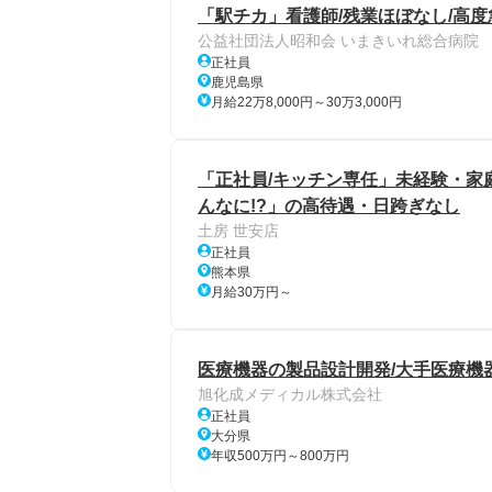
「駅チカ」看護師/残業ほぼなし/高
公益社団法人昭和会 いまきいれ総合病院
正社員
鹿児島県
月給22万8,000円～30万3,000円
「正社員/キッチン専任」未経験・家
んなに!?」の高待遇・日跨ぎなし
土房 世安店
正社員
熊本県
月給30万円～
医療機器の製品設計開発/大手医療機
旭化成メディカル株式会社
正社員
大分県
年収500万円～800万円