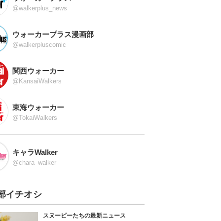
@walkerplus_news
ウォーカープラス漫画部
@walkerpluscomic
関西ウォーカー
@KansaiWalkers
東海ウォーカー
@TokaiWalkers
キャラWalker
@chara_walker_
部イチオシ
スヌーピーたちの最新ニュース