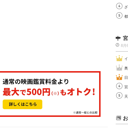
ざ
都
宮
8月
イ
奥
日
宮
天
お