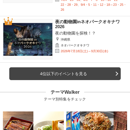
22・28・29、9/4・5・11・12・18～23・25・
26
夜の動物園inネオパークオキナワ
2026
夜の動物園を探検！？
沖縄県
ネオパークオキナワ
2026年7月18日(土)～9月30日(水)
4位以下のイベントを見る
テーマWalker
テーマ別特集をチェック