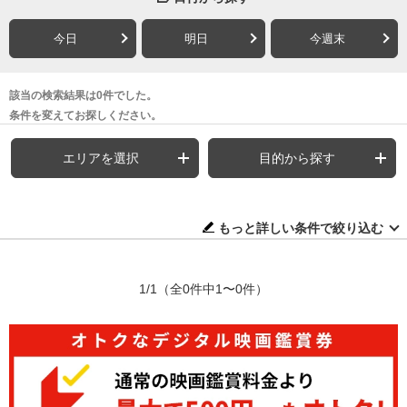
今日
明日
今週末
該当の検索結果は0件でした。
条件を変えてお探しください。
エリアを選択
目的から探す
もっと詳しい条件で絞り込む
1/1
（全0件中1〜0件）