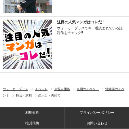
注目の人気マンガはコレだ！
ウォーカープラスで今一番読まれている話
題作をチェック!!
ウォーカープラス
イベント
今週末開催
九州のイベント
沖縄県のイベ
ント
舞台・演劇
恋人と・夫婦で
利用規約
プライバシーポリシー
推奨環境
お問い合わせ