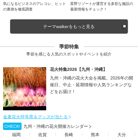
気になるビジネスのアレコレ、ヒット
星野リゾートが運営する多彩な施設の
の裏側を徹底調査
最新情報をチェック！
テーマwalkerをもっと見る
季節特集
季節を感じる人気のスポットやイベントを紹介
花火特集2026【九州・沖縄】
九州・沖縄の花火大会を掲載。2026年の開
催日、中止・延期情報や人気ランキングな
どをお届け！
金麦花火特等席＆グッズが当たる
CHECK!
九州・沖縄の花火開催カレンダー
福岡
佐賀
長崎
熊本
大分