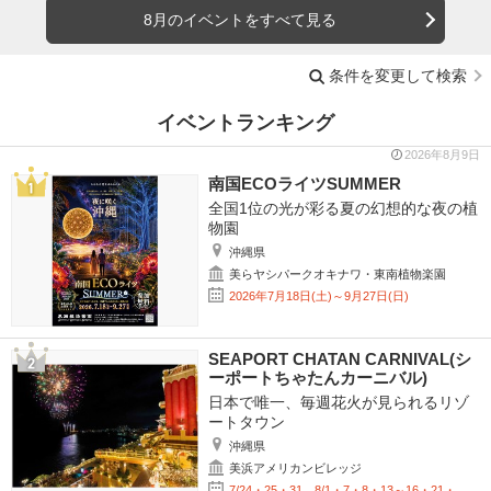
8月のイベントをすべて見る
条件を変更して検索
イベントランキング
2026年8月9日
南国ECOライツSUMMER
全国1位の光が彩る夏の幻想的な夜の植
物園
沖縄県
美らヤシパークオキナワ・東南植物楽園
2026年7月18日(土)～9月27日(日)
SEAPORT CHATAN CARNIVAL(シ
ーポートちゃたんカーニバル)
日本で唯一、毎週花火が見られるリゾ
ートタウン
沖縄県
美浜アメリカンビレッジ
7/24・25・31、8/1・7・8・13～16・21・