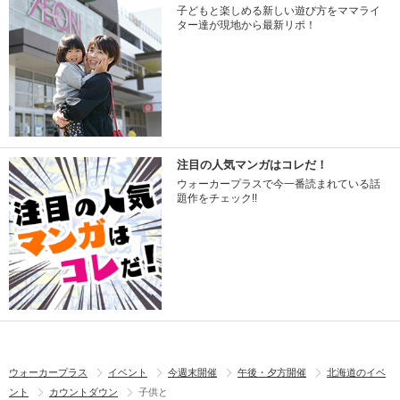
子どもと楽しめる新しい遊び方をママライ
ター達が現地から最新リポ！
注目の人気マンガはコレだ！
ウォーカープラスで今一番読まれている話
題作をチェック!!
ウォーカープラス
イベント
今週末開催
午後・夕方開催
北海道のイベ
ント
カウントダウン
子供と