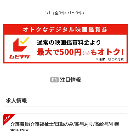
1/1
（全0件中1〜0件）
注目情報
求人情報
NEW
介護職員/介護福祉士/日勤のみ/賞与あり/高給与/札幌