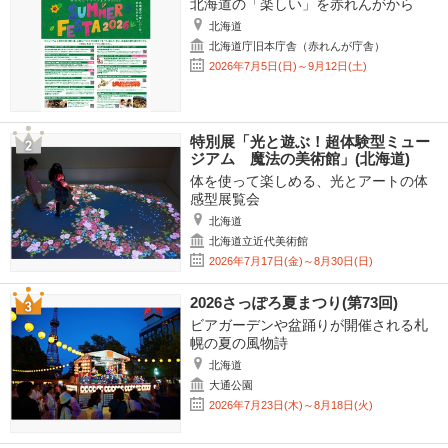
北海道の「楽しい」を赤れんがから
北海道
北海道庁旧本庁舎（赤れんが庁舎）
2026年7月5日(日)～9月12日(土)
特別展「光と遊ぶ！超体験型ミュー
ジアム 魔法の美術館」(北海道)
体を使って楽しめる、光とアートの体
感型展覧会
北海道
北海道立近代美術館
2026年7月17日(金)～8月30日(日)
2026さっぽろ夏まつり(第73回)
ビアガーデンや盆踊りが開催される札
幌の夏の風物詩
北海道
大通公園
2026年7月23日(木)～8月18日(火)