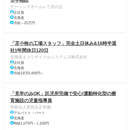
市手稲区
ナーシングホームレラ宮の丘
正社員
北海道
月給～25万円
「苫小牧の工場スタッフ」完全土日休み&16時半退
社!/年間休日120日
北海道エコリサイクルシステムズ株式会社
正社員
北海道
月給19万6,400円～
「見学のみOK」託児所完備で安心!運動特化型の療
育施設の児童指導員
学校法人登別立正学園
アルバイト・パート
北海道
時給1,075円～1,100円