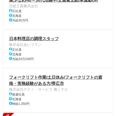
業少なめ/40～50代活躍中/交通費支給/車通勤OK
日総工産株式会社
正社員
北海道
月給35万円
日本料理店の調理スタッフ
株式会社あいプラン
正社員
北海道
月給24万100円
フォークリフト作業/土日休み/フォークリフトの資
格・実務経験がある方/帯広市
株式会社テクノ・サービス 働くナビ
派遣社員
北海道
時給1,350円