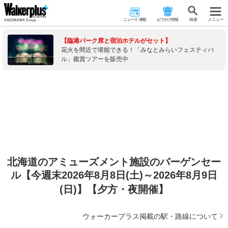
ニュース･連載
おでかけ情報
検 索
メニュー
【臨港パーク席と宿泊ホテルがセット】
花火を間近で堪能できる！「みなとみらいフェスティバ
ル」鑑賞ツアーを販売中
北海道のアミューズメント施設のバーゲンセー
ル【今週末2026年8月8日(土)～2026年8月9日
(日)】【夕方・夜開催】
ウォーカープラス掲載の駅・路線について