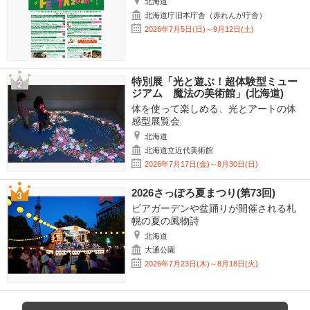
北海道
北海道庁旧本庁舎（赤れんが庁舎）
2026年7月5日(日)～9月12日(土)
特別展「光と遊ぶ！超体験型ミュー
ジアム 魔法の美術館」(北海道)
体を使って楽しめる、光とアートの体
感型展覧会
北海道
北海道立近代美術館
2026年7月17日(金)～8月30日(日)
2026さっぽろ夏まつり(第73回)
ビアガーデンや盆踊りが開催される札
幌の夏の風物詩
北海道
大通公園
2026年7月23日(木)～8月18日(火)