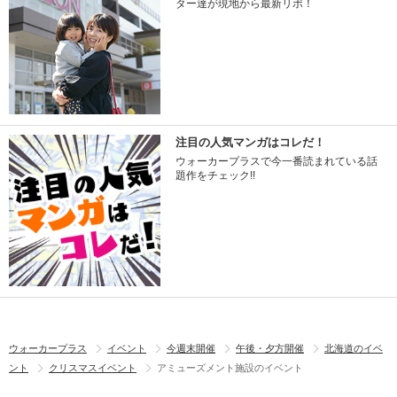
ター達が現地から最新リポ！
注目の人気マンガはコレだ！
ウォーカープラスで今一番読まれている話
題作をチェック!!
ウォーカープラス
イベント
今週末開催
午後・夕方開催
北海道のイベ
ント
クリスマスイベント
アミューズメント施設のイベント