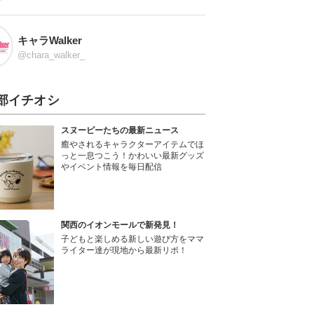
キャラWalker
@chara_walker_
部イチオシ
スヌーピーたちの最新ニュース
癒やされるキャラクターアイテムでほ
っと一息つこう！かわいい最新グッズ
やイベント情報を毎日配信
関西のイオンモールで新発見！
子どもと楽しめる新しい遊び方をママ
ライター達が現地から最新リポ！