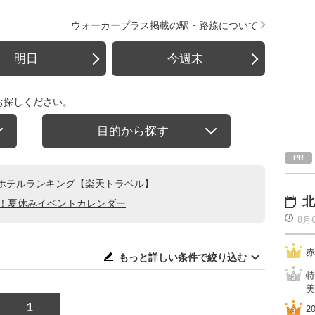
ウォーカープラス掲載の駅・路線について
明日
今週末
お探しください。
目的から探す
ホテルランキング【楽天トラベル】
北
る！夏休みイベントカレンダー
8月
赤
もっと詳しい条件で絞り込む
特
美
1
2