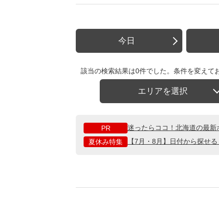
今日
該当の検索結果は0件でした。条件を変えて
エリアを選択
迷ったらココ！北海道の最新
PR
【7月・8月】日付から探せ
夏休み特集