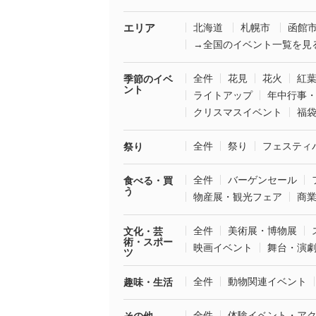
エリア
北海道
札幌市
函館
→全国のイベント一覧を見
全件
花見
花火
紅
季節のイベ
ント
ライトアップ
年中行事
クリスマスイベント
福
全件
祭り
フェスティ
祭り
全件
バーゲンセール
食べる・買
う
物産展・観光フェア
商
全件
美術展・博物展
文化・芸
術・スポー
映画イベント
舞台・演
ツ
全件
動物関連イベント
趣味・生活
全件
体験イベント・ア