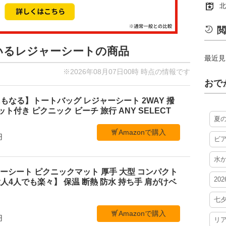
北
閲
ているレジャーシートの商品
最近見
※2026年08月07日00時 時点の情報です
おで
もなる】トートバッグ レジャーシート 2WAY 撥
ケット付き ピクニック ビーチ 旅行 ANY SELECT
夏
Amazonで購入
円
ビ
水
レジャーシート ピクニックマット 厚手 大型 コンパクト
20
4人でも楽々】 保温 断熱 防水 持ち手 肩がけベ
七
Amazonで購入
円
リ