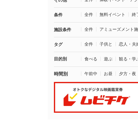
その他
全件
無料イベント
終
条件
全件
アミューズメント
施設条件
全件
子供と
恋人・夫
タグ
目的別
食べる
遊ぶ
観る・学
時間別
午前中
お昼
夕方・夜