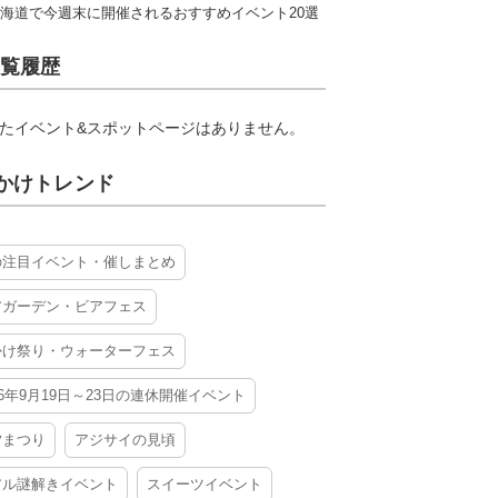
海道で今週末に開催されるおすすめイベント20選
覧履歴
たイベント&スポットページはありません。
かけトレンド
の注目イベント・催しまとめ
アガーデン・ビアフェス
かけ祭り・ウォーターフェス
26年9月19日～23日の連休開催イベント
夕まつり
アジサイの見頃
アル謎解きイベント
スイーツイベント