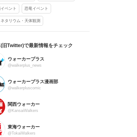
酒イベント
恐竜イベント
ラネタリウム・天体観測
X(旧Twitter)で最新情報をチェック
ウォーカープラス
@walkerplus_news
ウォーカープラス漫画部
@walkerpluscomic
関西ウォーカー
@KansaiWalkers
東海ウォーカー
@TokaiWalkers