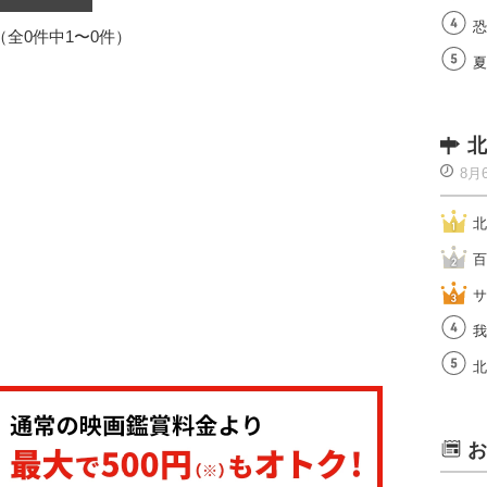
恐
1（全0件中1〜0件）
夏
北
8月
北
百
サ
我
北
お