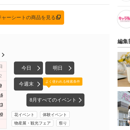
レジャーシートの商品を見る
編集
月
日
今日
明日
2
よく使われる検索条件
今週末
9
16
8月すべてのイベント
23
30
花イベント
体験イベント
物産展・観光フェア
祭り