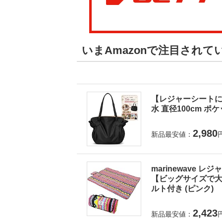
いまAmazonで注目され
【レジャーシートに
水 直径100cm ポ
2,980
新品最安値：
marinewave 
【ビッグサイズで大人
ルト付き (ピンク)
2,423
新品最安値：